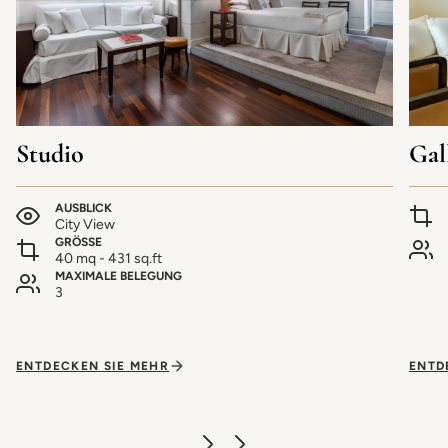
Studio
Gal
AUSBLICK
City View
GRÖSSE
40 mq - 431 sq.ft
MAXIMALE BELEGUNG
3
ENTDECKEN SIE MEHR
ENTD