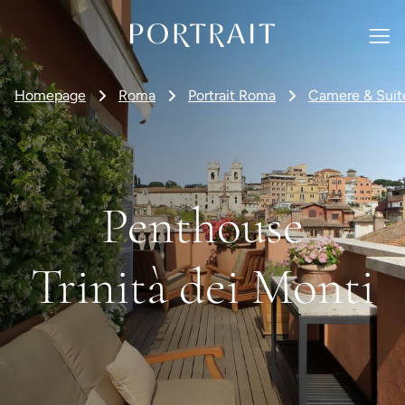
Homepage
Roma
Portrait Roma
Camere & Suit
Penthouse
Trinità dei Monti