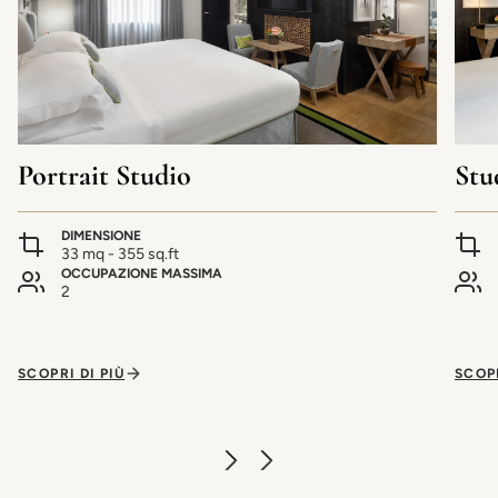
Portrait Studio
Stu
DIMENSIONE
33 mq - 355 sq.ft
OCCUPAZIONE MASSIMA
2
SCOPRI DI PIÙ
SCOPR