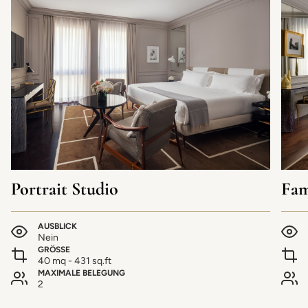
Portrait Studio
Fam
AUSBLICK
Nein
GRÖSSE
40 mq - 431 sq.ft
MAXIMALE BELEGUNG
2