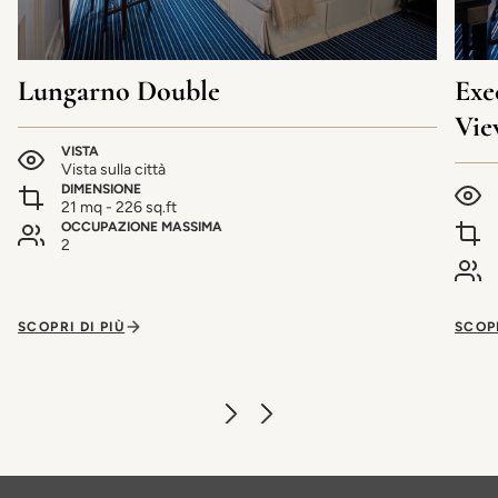
Lungarno Double
Exe
Vie
VISTA
Vista sulla città
DIMENSIONE
21 mq - 226 sq.ft
OCCUPAZIONE MASSIMA
2
SCOPRI DI PIÙ
SCOPR