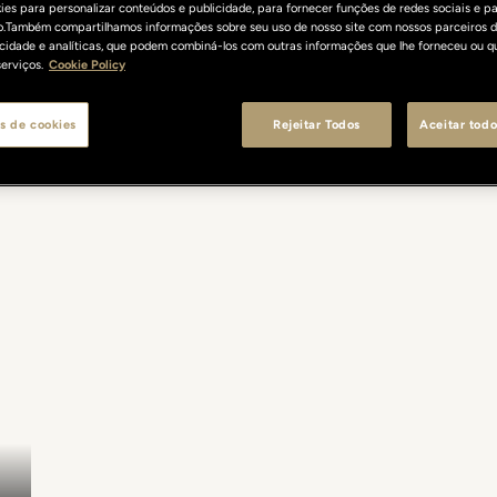
es para personalizar conteúdos e publicidade, para fornecer funções de redes sociais e pa
o.Também compartilhamos informações sobre seu uso de nosso site com nossos parceiros d
licidade e analíticas, que podem combiná-los com outras informações que lhe forneceu ou q
erviços.
Cookie Policy
s de cookies
Rejeitar Todos
Aceitar todo