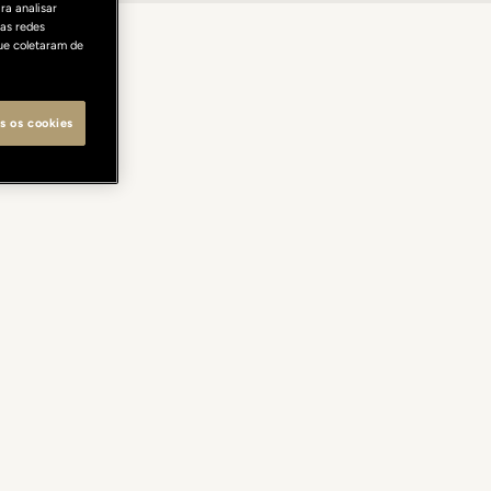
ra analisar
as redes
ue coletaram de
s os cookies