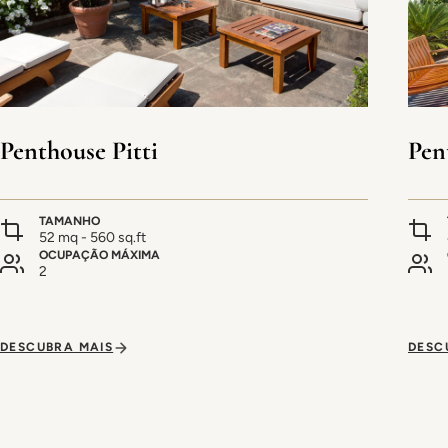
Penthouse Pitti
Pen
TAMANHO
52 mq - 560 sq.ft
OCUPAÇÃO MÁXIMA
2
DESCUBRA MAIS
DESC