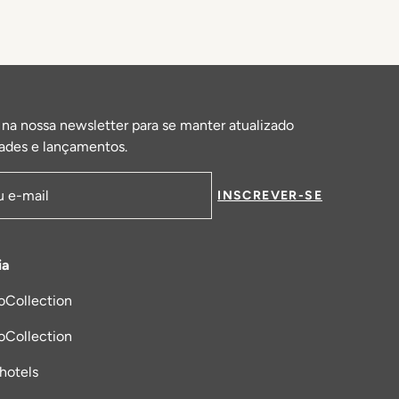
 na nossa newsletter para se manter atualizado
ades e lançamentos.
INSCREVER-SE
de email
ia
oCollection
a nova aba
oCollection
_hotels