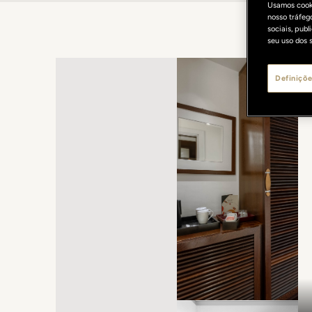
Usamos cooki
nosso tráfeg
sociais, pub
seu uso dos s
Definiçõe