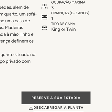
OCUPAÇÃO MÁXIMA
pedes, além de
3
CRIANÇAS (0–3 ANOS)
m quarto, um sofá-
1
mo uma casa de
TIPO DE CAMA
os. Madeiras
King or Twin
ada à mão, linho e
orença definem os
 quarto situado no
aço privado com
RESERVE A SUA ESTADIA
DESCARREGAR A PLANTA