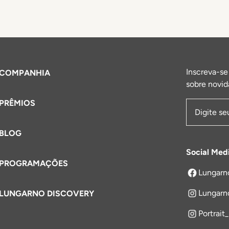
Inscreva-se
COMPANHIA
sobre novid
PRÊMIOS
Endereço 
BLOG
Social Med
PROGRAMAÇÕES
Lungarn
abre em um
Lungarn
LUNGARNO DISCOVERY
Portrait