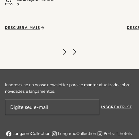
3
DESCUBRA MAIS
DESC
Inscreva-se na nossa newsletter para se manter atualizado sobre
novidades e lançamentos.
INSCREVER-SE
Endereço de email
LungarnoCollection
LungarnoCollection
Portrait_hotels
abre em uma nova aba