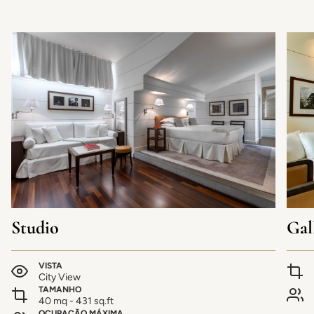
Studio
Gal
VISTA
City View
TAMANHO
40 mq - 431 sq.ft
OCUPAÇÃO MÁXIMA