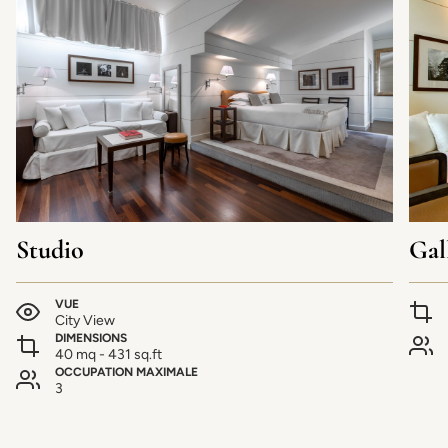
Studio
Gal
VUE
City View
DIMENSIONS
40 mq - 431 sq.ft
OCCUPATION MAXIMALE
3