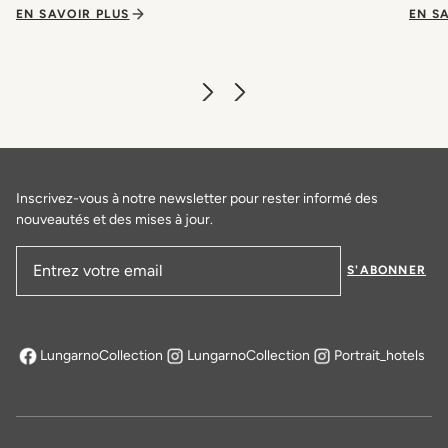
EN SAVOIR PLUS
EN S
Inscrivez-vous à notre newsletter pour rester informé des
nouveautés et des mises à jour.
S'ABONNER
Adresse email
LungarnoCollection
LungarnoCollection
Portrait_hotels
s'ouvre dans un nouvel onglet