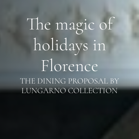
The magic of
holidays in
Florence
THE DINING PROPOSAL BY
LUNGARNO COLLECTION