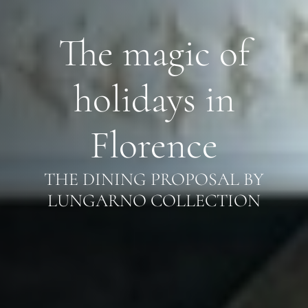
The magic of
holidays in
Florence
THE DINING PROPOSAL BY
LUNGARNO COLLECTION