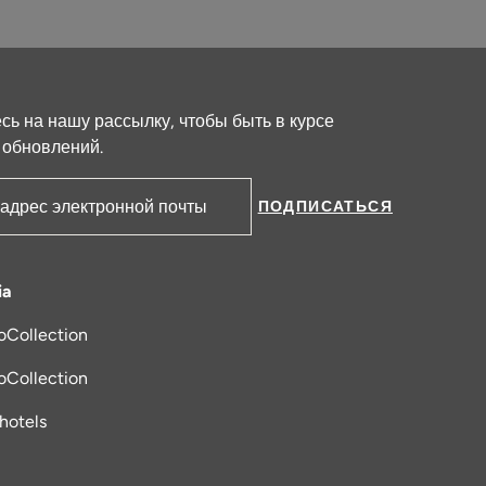
ь на нашу рассылку, чтобы быть в курсе
 обновлений.
ПОДПИСАТЬСЯ
ктронной почты
ia
oCollection
я в новой вкладке
oCollection
_hotels