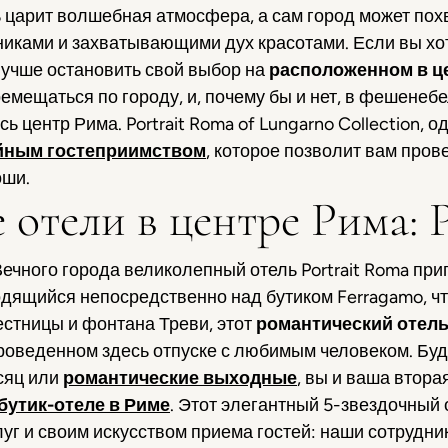
 царит волшебная атмосфера, а сам город может пох
иками и захватывающими дух красотами. Если вы хот
лучше остановить свой выбор на
расположенном в ц
еремещаться по городу, и, почему бы и нет, в фешене
 центр Рима. Portrait Roma of Lungarno Collection, о
йным гостеприимством
, которое позволит вам пров
оши.
 отели в центре Рима: 
чного города великолепный отель Portrait Roma приг
одящийся непосредственно над бутиком Ferragamo, что
естницы и фонтана Треви, этот
романтический отель
веденном здесь отпуске с любимым человеком. Будь 
сяц или
романтические выходные
, вы и ваша втор
бутик-отеле в Риме
. Этот элегантный 5-звездочный 
 и своим искусством приема гостей: наши сотрудники