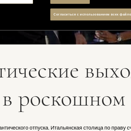
Согласиться с использованием всех файло
тические выхо
 в роскошном 
тического отпуска. Итальянская столица по праву с