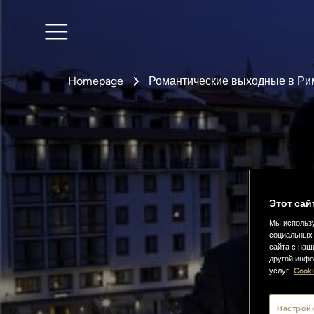
Homepage
Романтические выходные в Ри
Этот сай
Мы использу
социальных 
сайта с наш
другой инфо
услуг.
Cooki
Настрой