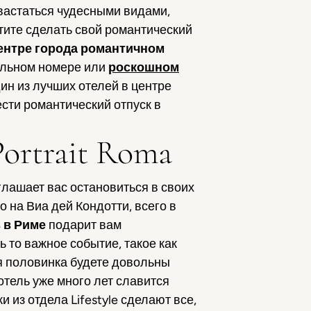
вастаться чудесными видами,
ите сделать свой романтический
ентре города романтичном
бельном номере или
роскошном
дин из лучших отелей в центре
ести романтический отпуск в
Portrait Roma
лашает вас остановиться в своих
 на Виа дей Кондотти, всего в
 в Риме
подарит вам
то важное событие, такое как
ая половинка будете довольны
отель уже много лет славится
 из отдела Lifestyle сделают все,