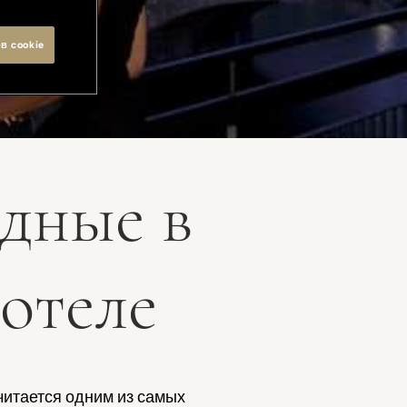
в cookie
дные в
отеле
читается одним из самых