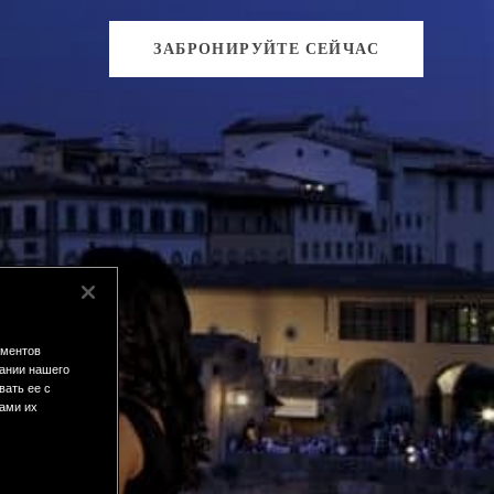
ЗАБРОНИРУЙТЕ СЕЙЧАС
ементов
ании нашего
вать ее с
вами их