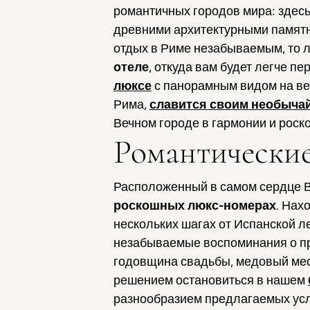
романтичных городов мира: здесь
древними архитектурными памятн
отдых в Риме незабываемым, то 
отеле
, откуда вам будет легче п
люксе
с панорамным видом на весь
Рима,
славится своим необыча
Вечном городе в гармонии и роск
Романтические
Расположенный в самом сердце Ве
роскошных люкс-номерах
. Нах
нескольких шагах от Испанской л
незабываемые воспоминания о про
годовщина свадьбы, медовый ме
решением остановиться в нашем
разнообразием предлагаемых услуг