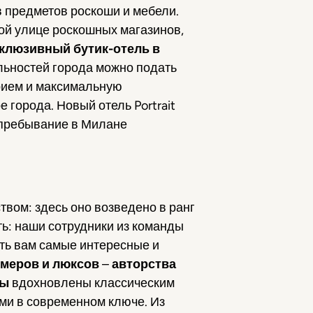
 предметов роскоши и мебели.
ой улице роскошных магазинов,
склюзивный бутик-отель в
льностей города можно подать
прием и максимальную
 города. Новый отель Portrait
е пребывание в Милане
вом: здесь оно возведено в ранг
ть: наши сотрудники из команды
ать вам самые интересные и
омеров и люксов
–
авторства
сы
вдохновлены классическим
и в современном ключе. Из