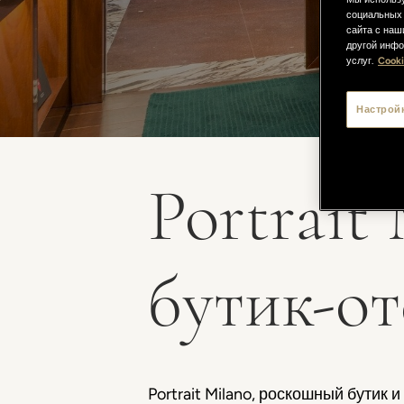
социальных 
сайта с наш
другой инфо
услуг.
Cooki
Настрой
Portrait
бутик-от
Portrait Milano, роскошный бутик