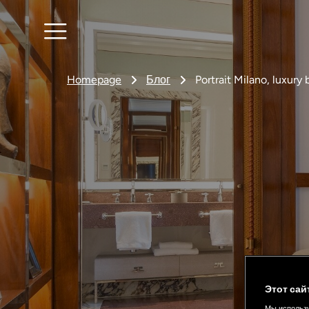
Homepage
Блог
Portrait Milano, luxury
Этот сай
Мы использу