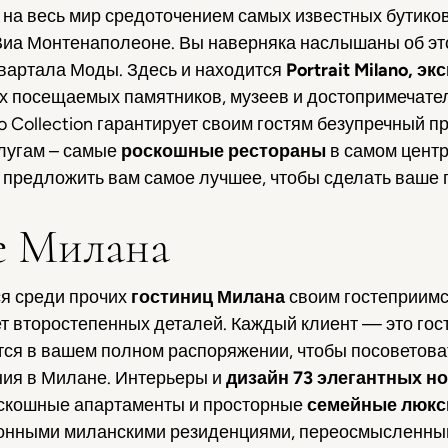
на весь мир средоточением самых известных бутиков
 Виа Монтенаполеоне. Вы наверняка наслышаны об эт
вартала Моды. Здесь и находится
Portrait
Milano
, эк
ых посещаемых памятников, музеев и достопримечате
no Collection гарантирует своим гостям безупречный 
лугам – самые
роскошные рестораны
в самом центре
 и предложить вам самое лучшее, чтобы сделать ваш
е Милана
я среди прочих
гостиниц Милана
своим гостеприимст
ует второстепенных деталей. Каждый клиент — это гос
одятся в вашем полном распоряжении, чтобы посоветов
ия в Милане. Интерьеры и
дизайн 73 элегантных н
оскошные апартаменты и просторные
семейные люк
ионными миланскими резиденциями, переосмысленным