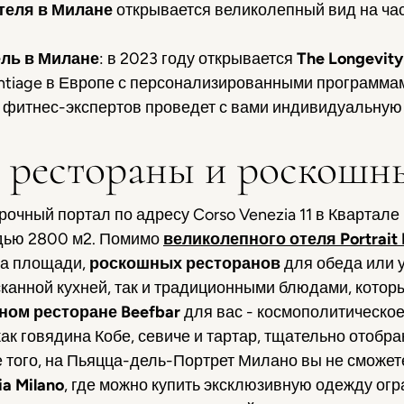
теля в Милане
открывается великолепный вид на час
ель в Милане
: в 2023 году открывается
The Longevity
Antiage в Европе с персонализированными программа
 фитнес-экспертов проведет с вами индивидуальную
 рестораны и роскошн
очный портал по адресу Corso Venezia 11 в Квартале
дью 2800 м2. Помимо
великолепного отеля
Portrait
на площади,
роскошных ресторанов
для обеда или 
сканной кухней, так и традиционными блюдами, кото
ном ресторане Beefbar
для вас - космополитическое
как говядина Кобе, севиче и тартар, тщательно отоб
 того, на Пьяцца-дель-Портрет Милано вы не сможет
ia
Milano
, где можно купить эксклюзивную одежду огр