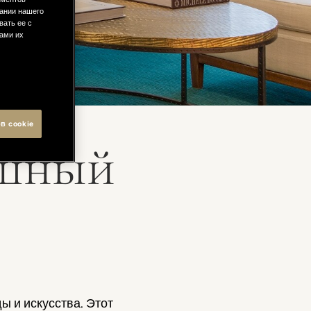
ании нашего
вать ее с
вами их
в cookie
ошный
ы и искусства. Этот