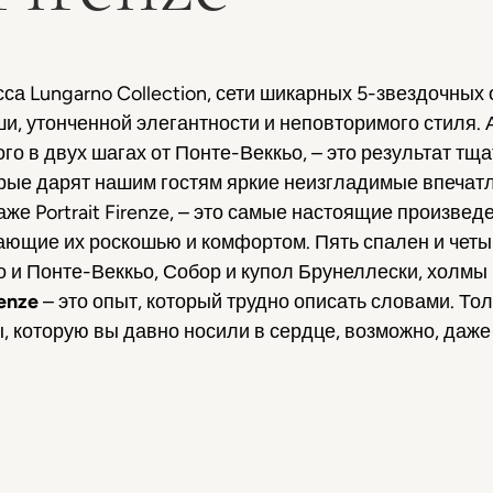
асса Lungarno Collection, сети шикарных 5-звездочных
и, утонченной элегантности и неповторимого стиля. 
го в двух шагах от Понте-Веккьо, – это результат т
орые дарят нашим гостям яркие неизгладимые впечат
же Portrait Firenze, – это самые настоящие произведен
ающие их роскошью и комфортом. Пять спален и четы
но и Понте-Веккьо, Собор и купол Брунеллески, холм
renze
– это опыт, который трудно описать словами. Тол
 которую вы давно носили в сердце, возможно, даже 