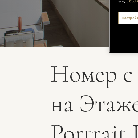
услуг.
Cooki
Настрой
Номер с
на Этаже
Portrait 