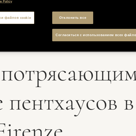
e Policy
ки файлов cookie
Отклонить все
Согласиться с использованием всех файло
 потрясающим
 пентхаусов в
Firenze