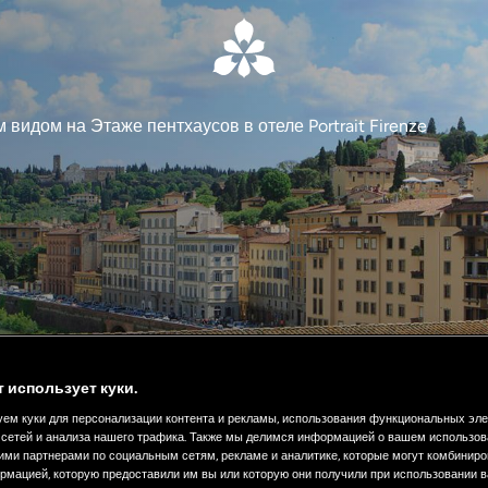
видом на Этаже пентхаусов в отеле Portrait Firenze
т использует куки.
ем куки для персонализации контента и рекламы, использования функциональных эл
сетей и анализа нашего трафика. Также мы делимся информацией о вашем использов
ими партнерами по социальным сетям, рекламе и аналитике, которые могут комбиниро
рмацией, которую предоставили им вы или которую они получили при использовании 