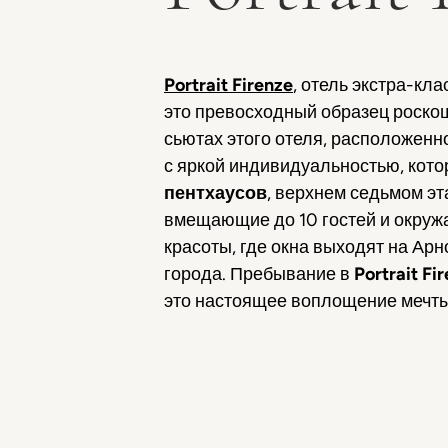
Portrait Firenze
, отель экстра-кл
это превосходный образец роскош
сьютах этого отеля, расположенно
с яркой индивидуальностью, кот
пентхаусов
, верхнем седьмом эта
вмещающие до 10 гостей и окруж
красоты, где окна выходят на Ар
города. Пребывание в
Portrait Fi
это настоящее воплощение мечты,