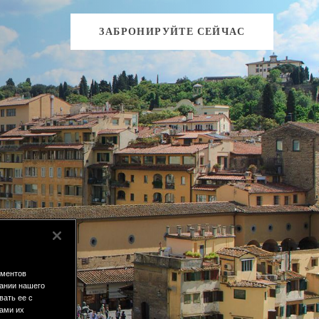
ЗАБРОНИРУЙТЕ СЕЙЧАС
ементов
ании нашего
вать ее с
вами их