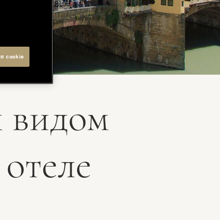
в cookie
 видом
 отеле