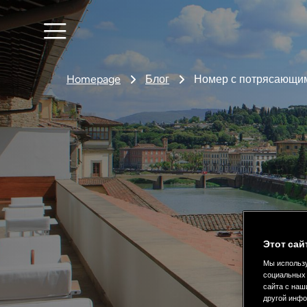
Homepage
Блог
Номер с потрясающим 
Этот сай
Мы использу
социальных 
сайта с наш
другой инфо