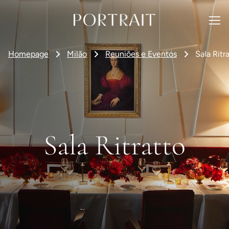
Homepage
Milão
Reuniões e Eventos
Sala Ritr
Sala Ritratto