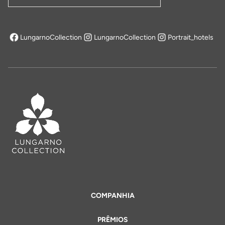
LungarnoCollection
LungarnoCollection
Portrait_hotels
abre em uma nova aba
COMPANHIA
PRÊMIOS