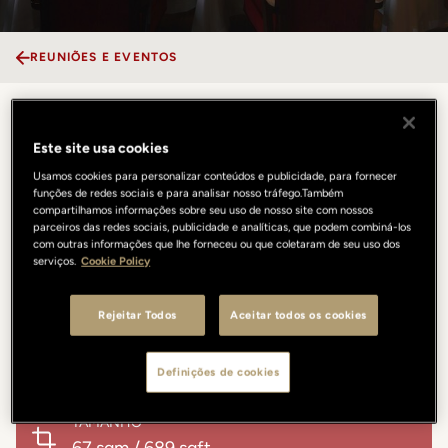
REUNIÕES E EVENTOS
Sala Ritratto
Este site usa cookies
Usamos cookies para personalizar conteúdos e publicidade, para fornecer
A sala privada do 10_11 é um pequeno teatro da convivialidade,
funções de redes sociais e para analisar nosso tráfego.Também
compartilhamos informações sobre seu uso de nosso site com nossos
onde paredes brancas em alto-relevo se encontram com assentos
parceiros das redes sociais, publicidade e analíticas, que podem combiná-los
em veludo vermelho e um serviço atento e discreto. Pensada para
com outras informações que lhe forneceu ou que coletaram de seu uso dos
se adaptar a qualquer ocasião, acolhe eventos privados de todos
serviços.
Cookie Policy
os tipos, desde apresentações corporativas a celebrações
familiares, com cenografias, propostas gastronómicas e seleções
Rejeitar Todos
Aceitar todos os cookies
musicais personalizadas. Íntima e ao mesmo tempo cenográfica,
preserva uma elegância intemporal.
Definições de cookies
TAMANHO