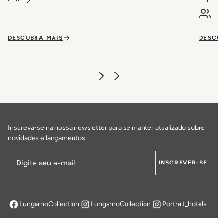
2
DESCUBRA MAIS
DESC
Inscreva-se na nossa newsletter para se manter atualizado sobre
novidades e lançamentos.
INSCREVER-SE
Endereço de email
LungarnoCollection
LungarnoCollection
Portrait_hotels
abre em uma nova aba