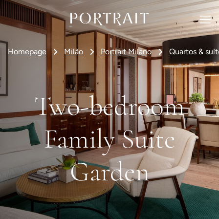
Homepage
Milão
Portrait Milano
Quartos & suít
Two-bedroom
Family Suite
Garden