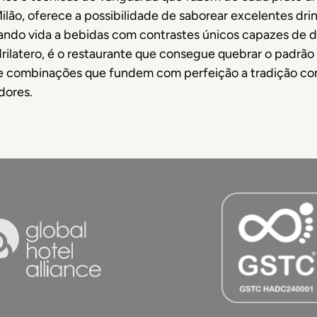
lão, oferece a possibilidade de saborear excelentes drin
ando vida a bebidas com contrastes únicos capazes de del
adrilatero, é o restaurante que consegue quebrar o padrã
s e combinações que fundem com perfeição a tradição co
dores.