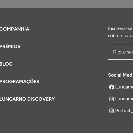
Inscreva-se
COMPANHIA
sobre novid
PRÊMIOS
Endereço 
BLOG
Social Med
PROGRAMAÇÕES
Lungarn
abre em um
Lungarn
LUNGARNO DISCOVERY
Portrait