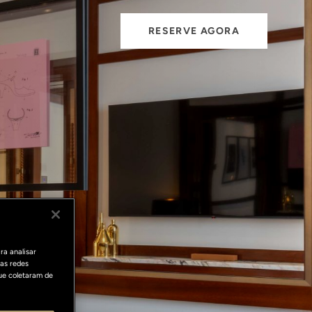
RESERVE AGORA
ra analisar
as redes
ue coletaram de