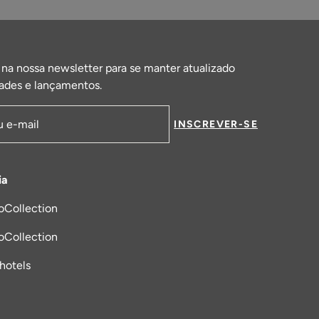
 na nossa newsletter para se manter atualizado
ades e lançamentos.
INSCREVER-SE
de email
ia
oCollection
a nova aba
oCollection
_hotels