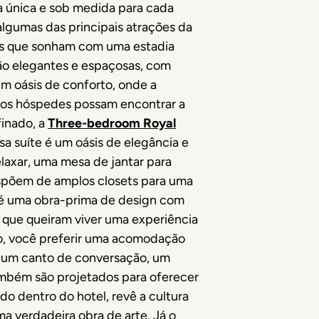
a única e sob medida para cada
algumas das principais atrações da
a os que sonham com uma estadia
são elegantes e espaçosas, com
um oásis de conforto, onde a
 os hóspedes possam encontrar a
inado, a
Three-bedroom Royal
sa suíte é um oásis de elegância e
axar, uma mesa de jantar para
ispõem de amplos closets para uma
, é uma obra-prima de design com
 que queiram viver uma experiência
do, você preferir uma acomodação
m um canto de conversação, um
ambém são projetados para oferecer
do dentro do hotel, revê a cultura
a verdadeira obra de arte. Já o