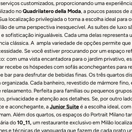
 serviços customizados, proporcionando uma experiênci
alizado no
Quadrilatero della Moda
, a poucos passos de 
ua localização privilegiada o torna a escolha ideal par
lão de uma perspectiva inesquecível. As suítes de luxo 
 e sofisticação inigualáveis. Cada uma delas representa 
cia clássica. A ampla variedade de opções permite que
essidade. Se você estiver procurando por um espaço ref
o: com uma vista encantadora para o jardim privativo, es
ar recebe os hóspedes com sofás aconchegantes para rel
 bar para desfrutar de bebidas finas. Os três quartos d
m organizada. Cada banheiro, revestido de mármore fino
relaxamento. Perfeita para famílias ou pequenos grupos
xo, privacidade e atenção aos detalhes. Se, por outro la
nte e aconchegante, a
Junior Suite
é a escolha ideal, co
mam. Além dos quartos, os espaços do Portrait Milano t
ária do
10_11,
um restaurante exclusivo em Milão localiza
hes e técnicas de vanguarda que fazem de cada prato um