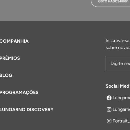
Inscreva-se
COMPANHIA
sobre novid
PRÊMIOS
Endereço 
BLOG
Social Med
PROGRAMAÇÕES
Lungarn
abre em um
Lungarn
LUNGARNO DISCOVERY
Portrait