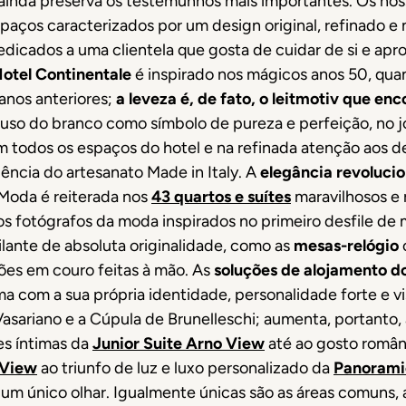
ainda preserva os testemunhos mais importantes. Os nos
spaços caracterizados por um design original, refinado 
dicados a uma clientela que gosta de cuidar de si e apr
otel Continentale
é inspirado nos mágicos anos 50, qu
anos anteriores;
a leveza é, de fato, o leitmotiv que e
o uso do branco como símbolo de pureza e perfeição, no j
todos os espaços do hotel e na refinada atenção aos d
ncia do artesanato Made in Italy. A
elegância revolucio
Moda é reiterada nos
43 quartos e suítes
maravilhosos e 
os fotógrafos da moda inspirados no primeiro desfile de 
lante de absoluta originalidade, como as
mesas-relógio
ções em couro feitas à mão. As
soluções de alojamento do
a com a sua própria identidade, personalidade forte e v
asariano e a Cúpula de Brunelleschi; aumenta, portanto,
es íntimas da
Junior Suite Arno View
até ao gosto româ
 View
ao triunfo de luz e luxo personalizado da
Panoramic
um único olhar. Igualmente únicas são as áreas comuns, 