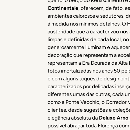
que foi o berço do Renascimento e 
Continentale
, oferecem, de fato, e
ambientes calorosos e sedutores, de
à medida nos mínimos detalhes. O
H
austeridade que a caracterizou nos 
limpas e definidas de cada local, n
generosamente iluminam e aquecem 
decoração que representam a excelê
representam a Era Dourada da Alta 
fotos imortalizadas nos anos 50 pel
e com alguns toques de design cinti
caracterizados por delicadas inser
diferentes umas das outras, cada um
como a Ponte Vecchio, o Corredor V
clientes, desde sugestões e coleçõ
elegância absoluta da
Deluxe Arno
possível abraçar toda Florença com 