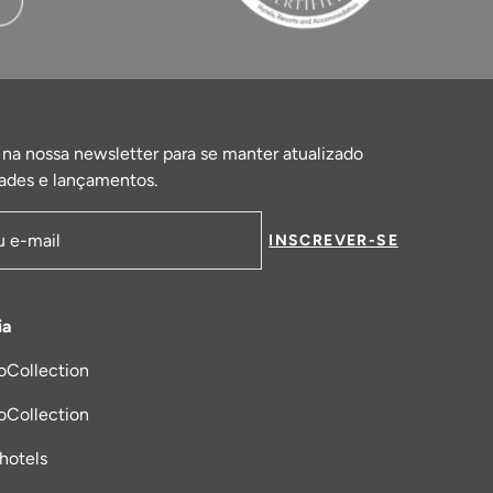
 na nossa newsletter para se manter atualizado
ades e lançamentos.
INSCREVER-SE
de email
ia
oCollection
a nova aba
oCollection
_hotels