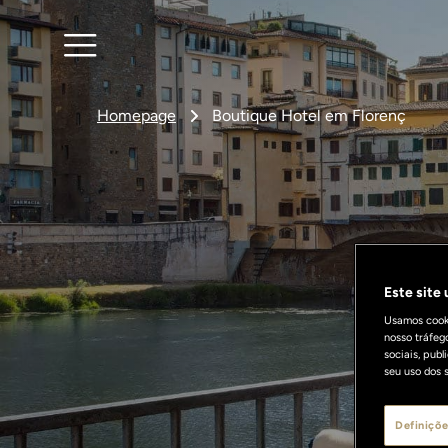
Homepage
Boutique Hotel em Florenç
Este site
Usamos cooki
nosso tráfeg
sociais, pub
seu uso dos s
Definiçõe