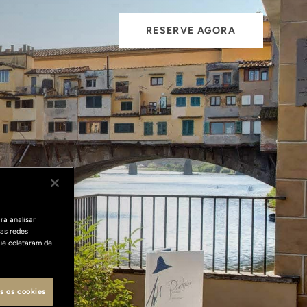
RESERVE AGORA
ra analisar
as redes
ue coletaram de
s os cookies