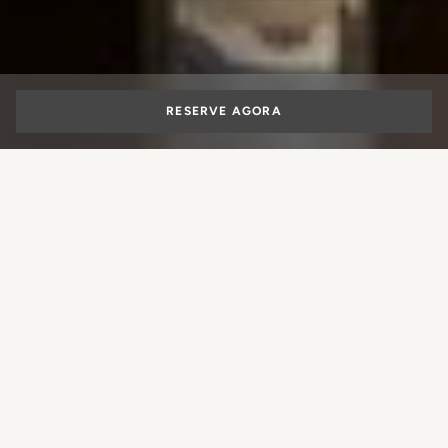
RESERVE AGORA
Hotel 5 estrelas de
luxo no centro
Que experiência você gostaria de
Milão é conhecida no mundo por ser a capital da moda
reservar?
italiana e internacional. Uma cidade cosmopolita repleta
de butiques de luxo, design, decoração e ateliês dos mais
importantes, sobretudo no Quadrilátero da moda e mais
precisamente na Via Montenapoleone. Seja qual for o tipo
RESERVAR UM QUARTO