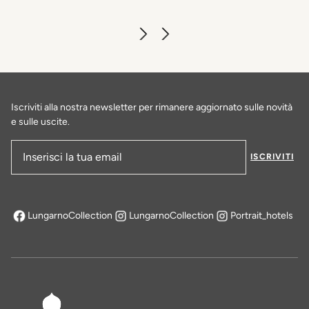
Iscriviti alla nostra newsletter per rimanere aggiornato sulle novità
e sulle uscite.
ISCRIVITI
Indirizzo e-mail
LungarnoCollection
LungarnoCollection
Portrait_hotels
si apre in una nuova scheda