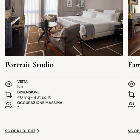
Portrait Studio
Fam
VISTA
No
DIMENSIONE
40 mq - 431 sq.ft
OCCUPAZIONE MASSIMA
2
SCOPRI DI PIÙ
SCOPR