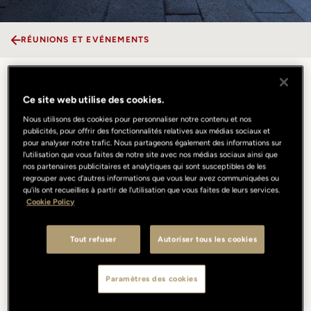
RÉUNIONS ET EVÉNEMENTS
Piazza
Ce site web utilise des cookies.
Nous utilisons des cookies pour personnaliser notre contenu et nos
publicités, pour offrir des fonctionnalités relatives aux médias sociaux et
Située au cœur du Quadrilatère de la Mode, notre Piazza est la plus
pour analyser notre trafic. Nous partageons également des informations sur
grande du quartier avec ses 2 800 mètres carrés et constitue
l'utilisation que vous faites de notre site avec nos médias sociaux ainsi que
aujourd’hui le théâtre d’événements internationaux, défilés de
nos partenaires publicitaires et analytiques qui sont susceptibles de les
mode, installations artistiques, concerts et dîners privés. Encadrée
regrouper avec d'autres informations que vous leur avez communiquées ou
qu'ils ont recueillies à partir de l'utilisation que vous faites de leurs services.
par une élégante colonnade du XVIIe siècle, elle offre un décor
Cookie Policy
architectural spectaculaire qui sublime chaque occasion. En
franchissant le suggestif portail baroque reliant Corso Venezia à
Via Sant’Andrea, entre jardins et perspectives cachées, on
Tout refuser
Autoriser tous les cookies
découvre un lieu inattendu au cœur de la ville. Une destination
unique dédiée aux événements d’exception, où histoire, élégance
Paramètres des cookies
et esprit contemporain coexistent en parfait équilibre.