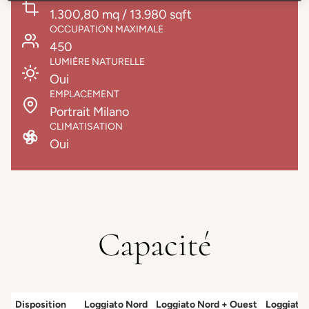
1.300,80 mq / 13.980 sqft
OCCUPATION MAXIMALE
450
LUMIÈRE NATURELLE
Oui
EMPLACEMENT
Portrait Milano
CLIMATISATION
Oui
Capacité
Disposition
Loggiato Nord
Loggiato Nord + Ouest
Loggiato 