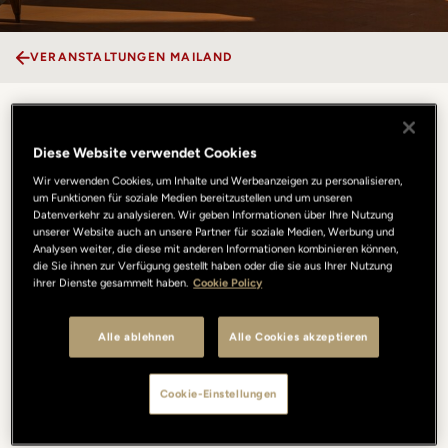
VERANSTALTUNGEN MAILAND
Loggiato
Diese Website verwendet Cookies
Wir verwenden Cookies, um Inhalte und Werbeanzeigen zu personalisieren,
Von der Loggia in der zweiten Etage eröffnet sich ein wundervoller
um Funktionen für soziale Medien bereitzustellen und um unseren
Blick auf die Piazza des Portrait Milano. Die großen Schiebetüren
Datenverkehr zu analysieren. Wir geben Informationen über Ihre Nutzung
unserer Website auch an unsere Partner für soziale Medien, Werbung und
aus Glas ermöglichen es, die Vitalität Mailands hereinzulassen
Analysen weiter, die diese mit anderen Informationen kombinieren können,
oder sie in eine Oase der Ruhe zu verwandeln. Tagsüber strömt
die Sie ihnen zur Verfügung gestellt haben oder die sie aus Ihrer Nutzung
natürliches Tageslicht durch alle vier Seiten, der perfekte Rahmen
ihrer Dienste gesammelt haben.
Cookie Policy
für Präsentationen und Modenschauen der Haute Couture mit
360°-Blick. Abends verwandelt sich der Säulengang in einen
Alle ablehnen
Alle Cookies akzeptieren
suggestiven Ort für einen Cocktail bei Sonnenuntergang oder für
ein Candlelight Dinner: Was für ein Anblick, vor allem wenn man
von der Piazza die monumentalen Treppen des ehemaligen
Cookie-Einstellungen
Seminarhauses heraufsteigt.