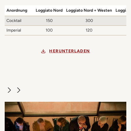
Anordnung
Loggiato Nord
Loggiato Nord + Westen
Loggiat
Cocktail
150
300
Imperial
100
120
HERUNTERLADEN