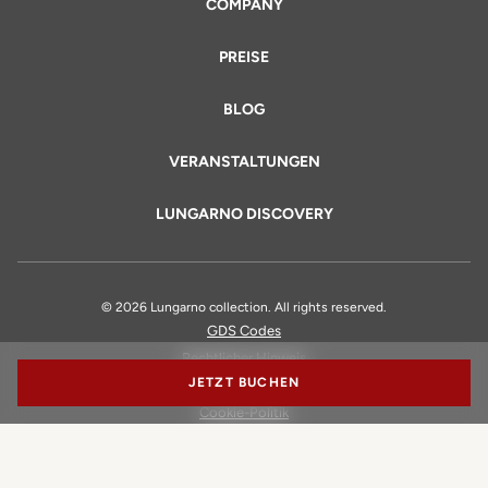
COMPANY
PREISE
BLOG
VERANSTALTUNGEN
LUNGARNO DISCOVERY
© 2026 Lungarno collection. All rights reserved.
GDS Codes
Rechtlicher Hinweis
JETZT BUCHEN
Datenschutz
Cookie-Politik
Erklärung zur Barrierefreiheit