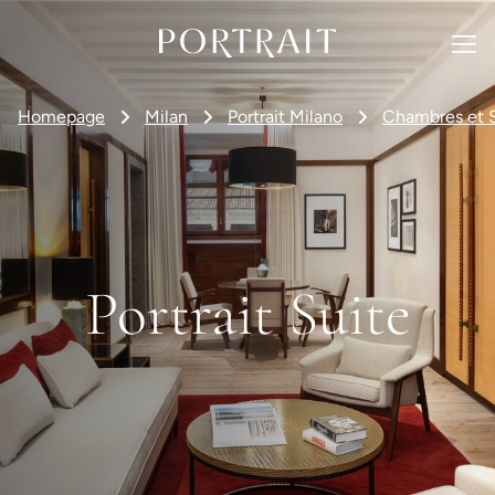
Homepage
Milan
Portrait Milano
Chambres et S
Portrait Suite