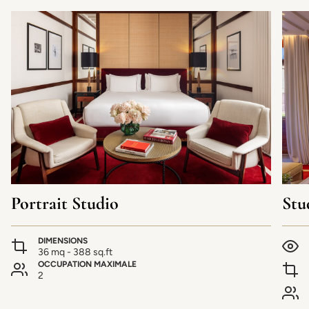
Portrait Studio
Stu
DIMENSIONS
36 mq - 388 sq.ft
OCCUPATION MAXIMALE
2