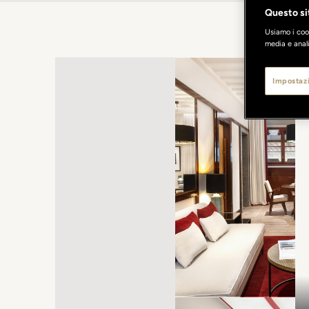
Questo sit
Usiamo i cook
media e anali
Impostazi