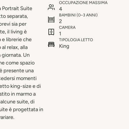
OCCUPAZIONE MASSIMA
 Portrait Suite
4
BAMBINI (0–3 ANNI)
to separata,
2
revi sia per
CAMERA
 il living è
1
e librerie che
TIPOLOGIA LETTO
King
l relax, alla
a giornata. Un
che come spazio
 è presente una
ncedersi momenti
etto king-size e di
stito in marmo a
alcune suite, di
uite è progettata in
ariare.