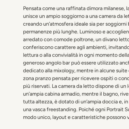
Pensata come una raffinata dimora milanese, la
unisce un ampio soggiorno a una camera da let
creando un’atmosfera ideale sia per soggiorni b
permanenze più lunghe. Luminoso e accogliente,
arredato con comode poltrone, un divano letto 
conferiscono carattere agli ambienti, invitando a
lettura o alla convivialità in ogni momento dell
generoso angolo bar può essere utilizzato an
dedicato alla mixology, mentre in alcune suite
zona pranzo pensata per ricevere ospiti o co
più riservati. La camera da letto dispone di un l
un’ampia cabina armadio, mentre il bagno, rive
tutta altezza, è dotato di un’ampia doccia e, in 
una vasca freestanding. Poiché ogni Portrait S
modo unico, layout e caratteristiche possono v