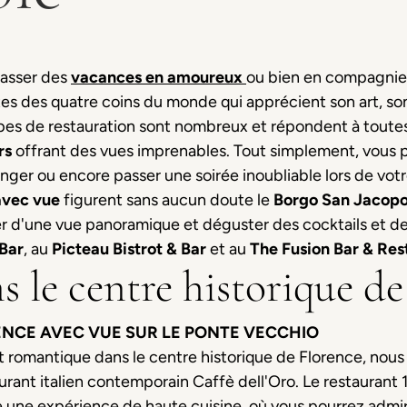
passer des
vacances e
n amoureux
ou bien en compagnie d
tes des quatre coins du monde qui apprécient son art, son
ypes de restauration sont nombreux et répondent à toutes
rs
offrant des vues imprenables. Tout simplement, vous p
er ou encore passer une soirée inoubliable lors de votre 
avec vue
figurent sans aucun doute le
Borgo
San
Jacop
er d'une vue panoramique et déguster des cocktails et des
Bar
, au
Picteau Bistrot & Bar
et au
The
Fusion Bar & Res
 le centre historique de
ENCE AVEC VUE SUR LE PONTE VECCHIO
t romantique dans le centre historique de Florence, no
aurant italien contemporain Caffè dell'Oro. Le restaurant 
e une expérience de haute cuisine, où vous pourrez admire