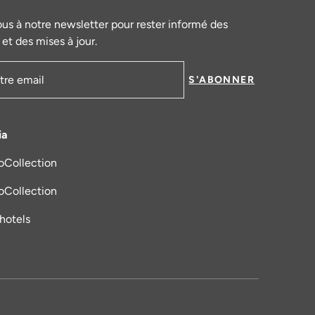
ous à notre newsletter pour rester informé des
et des mises à jour.
S'ABONNER
mail
ia
oCollection
s un nouvel onglet
oCollection
_hotels