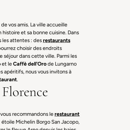
e vos amis. La ville accueille
 histoire et sa bonne cuisine. Dans
 les attentes : des
restaurants
ourrez choisir des endroits
séjour dans cette ville. Parmi les
o
et le
Caffè dell'Oro
de Lungarno
 apéritifs, nous vous invitons à
taurant
.
 Florence
us vous recommandons le
restaurant
1 étoile Michelin Borgo San Jacopo,
r le fleuve Arno depuis les baies