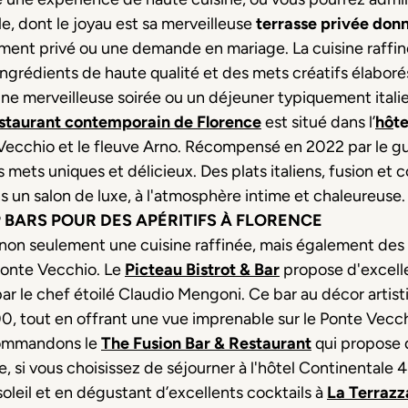
le, dont le joyau est sa merveilleuse
terrasse privée donn
ment privé ou une demande en mariage. La cuisine raffin
s ingrédients de haute qualité et des mets créatifs élaboré
ne merveilleuse soirée ou un déjeuner typiquement italie
staurant contemporain de Florence
est situé dans l’
h
ô
te
e Vecchio et le fleuve Arno. Récompensé en 2022 par le 
 mets uniques et délicieux. Des plats italiens, fusion et
s un salon de luxe, à l'atmosphère intime et chaleureuse.
 BARS POUR DES APÉRITIFS À FLORENCE
 non seulement une cuisine raffinée, mais également de
 Ponte Vecchio. Le
Picteau Bistrot & Bar
propose d'excell
r le chef étoilé Claudio Mengoni. Ce bar au décor artis
, tout en offrant une vue imprenable sur le Ponte Vecchi
ecommandons le
The Fusion Bar & Restaurant
qui propose
 si vous choisissez de séjourner à l'hôtel Continentale 4
oleil et en dégustant d’excellents cocktails à
La Terrazz