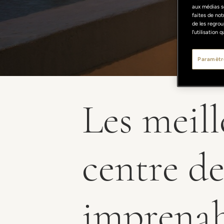
aux médias s
faites de not
de les regrou
l'utilisation
Paramètr
Les meill
centre de
imprenab