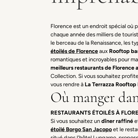
Florence est un endroit spécial où 
chaque année des milliers de touris
le berceau de la Renaissance, les t
étoilés de Florence
aux
Rooftop ba
romantiques et incroyables pour mang
meilleurs restaurants de Florence 
Collection. Si vous souhaitez profit
vous rendre à
La
Terrazza Rooftop 
Où manger dans
RESTAURANTS ÉTOILÉS À FLOR
Si vous souhaitez un
dîner raffiné
e
étoilé Borgo San Jacopo
et le rest
situé dans l'hôtel Lungarno, propos