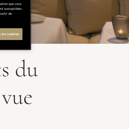
isation que vous
ont susceptibles
partir de
s les cookies
ts du
 vue