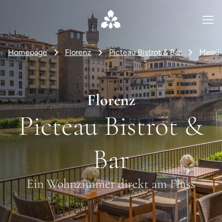
Homepage
Florenz
Picteau Bistrot & Bar
Menü
Florenz
Picteau Bistrot &
Bar
Ein Wohnzimmer direkt am Fluss