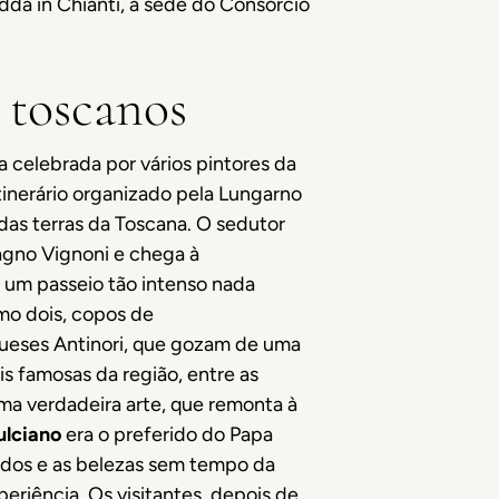
da in Chianti, a sede do Consórcio
 toscanos
 celebrada por vários pintores da
itinerário organizado pela Lungarno
 das terras da Toscana. O sedutor
Bagno Vignoni e chega à
r um passeio tão intenso nada
mo dois, copos de
queses Antinori, que gozam de uma
s famosas da região, entre as
uma verdadeira arte, que remonta à
ulciano
era o preferido do Papa
nhedos e as belezas sem tempo da
eriência. Os visitantes, depois de