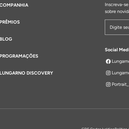
Inscreva-se
COMPANHIA
sobre novid
PRÊMIOS
Endereço 
BLOG
Social Med
PROGRAMAÇÕES
Lungarn
abre em um
Lungarn
LUNGARNO DISCOVERY
Portrait