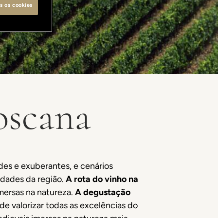
s os cookies
oscana
rdes e exuberantes, e cenários
idades da região.
A rota do vinho na
mersas na natureza.
A degustação
 de valorizar todas as excelências do