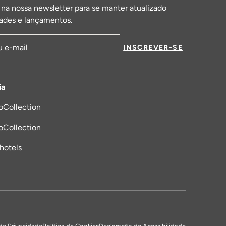
 na nossa newsletter para se manter atualizado
ades e lançamentos.
INSCREVER-SE
de email
ia
oCollection
a nova aba
oCollection
_hotels