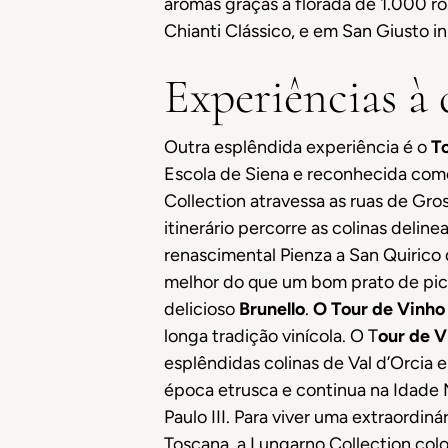
aromas graças à florada de 1.000 r
Chianti Clássico, e em San Giusto i
Experiências à
Outra esplêndida experiência é o
T
Escola de Siena e reconhecida co
Collection atravessa as ruas de Gro
itinerário percorre as colinas deli
renascimental Pienza a San Quirico 
melhor do que um bom prato de pi
delicioso
Brunello
.
O Tour de Vinho
longa tradição vinícola. O T
our de 
esplêndidas colinas de Val d’Orcia 
época etrusca e continua na Idade 
Paulo III. Para viver uma extraordi
Toscana, a Lungarno Collection colo