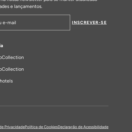
ades e lançamentos.
INSCREVER-SE
de email
ia
oCollection
a nova aba
oCollection
_hotels
 de Privacidade
Política de Cookies
Declaração de Acessibilidade