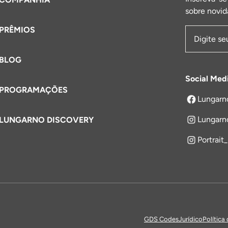
sobre novid
PRÊMIOS
Endereço 
BLOG
Social Med
PROGRAMAÇÕES
Lungarn
abre em um
Lungarn
LUNGARNO DISCOVERY
Portrait
GDS Codes
Jurídico
Política