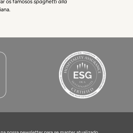
var os famosos
spaghetti alla
iana.
 na nossa newsletter para se manter atualizado