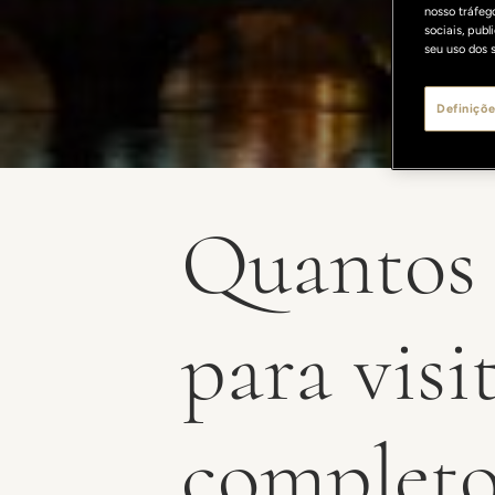
nosso tráfeg
sociais, pub
seu uso dos s
Definiçõe
Quantos 
para visi
complet