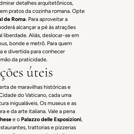
dmirar detalhes arquitetônicos,
rvem pratos da cozinha romana. Opte
al de Roma
. Para aproveitar a
poderá alcançar a pé às atrações
 liberdade. Aliás, deslocar-se em
ibus, bonde e metrô. Para quem
ca e divertida para conhecer
 mão da praticidade.
ções úteis
rta de maravilhas históricas e
a Cidade do Vaticano, cada uma
ura inigualáveis. Os museus e as
 e da arte italiana. Vale a pena
ghese
e o
Palazzo delle Esposizioni
,
aurantes, trattorias e pizzerias