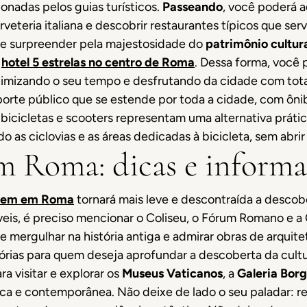
onadas pelos guias turísticos.
Passeando
, você poderá a
veteria italiana e descobrir restaurantes típicos que se
se surpreender pela majestosidade do
patrimônio cultur
hotel 5 estrelas no centro de Roma
. Dessa forma, você 
imizando o seu tempo e desfrutando da cidade com total
sporte público que se estende por toda a cidade, com ôn
 bicicletas e scooters representam uma alternativa práti
as ciclovias e as áreas dedicadas à bicicleta, sem abrir
em Roma: dicas e informa
agem em Roma
tornará mais leve e descontraída a descobe
íveis, é preciso mencionar o Coliseu, o Fórum Romano e 
ergulhar na história antiga e admirar obras de arquitet
órias para quem deseja aprofundar a descoberta da cultura
a visitar e explorar os
Museus Vaticanos
, a
Galeria Bor
ca e contemporânea. Não deixe de lado o seu paladar: rest