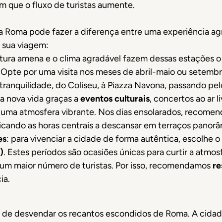
 que o fluxo de turistas aumente.
 a Roma pode fazer a diferença entre uma experiência ag
m sua viagem:
tura amena e o clima agradável fazem dessas estações o 
pte por uma visita nos meses de abril-maio ou setembr
ranquilidade, do Coliseu, à Piazza Navona, passando pelo
ha nova vida graças a
eventos culturais
, concertos ao ar l
uma atmosfera vibrante. Nos dias ensolarados, recomen
dicando as horas centrais a descansar em terraços pano
es
: para vivenciar a cidade de forma autêntica, escolhe 
)
. Estes períodos são ocasiões únicas para curtir a atm
um maior número de turistas. Por isso, recomendamos
re
ia.
 de desvendar os recantos escondidos de Roma. A cidade