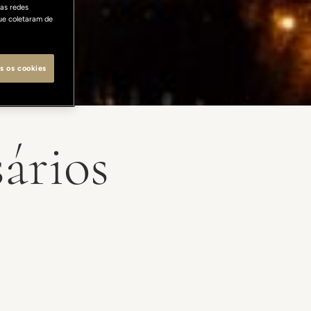
as redes
ue coletaram de
s os cookies
ários