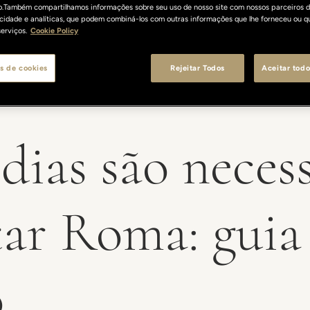
o.Também compartilhamos informações sobre seu uso de nosso site com nossos parceiros d
licidade e analíticas, que podem combiná-los com outras informações que lhe forneceu ou q
erviços.
Cookie Policy
s de cookies
Rejeitar Todos
Aceitar todo
dias são necess
tar Roma: guia
o