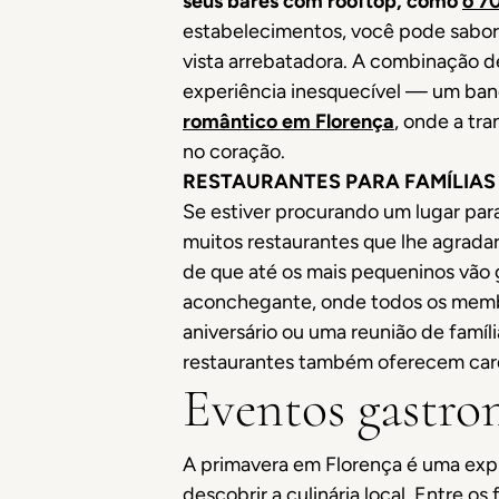
seus
bares com rooftop, como
o 7
estabelecimentos, você pode sabore
vista arrebatadora. A combinação 
experiência inesquecível — um banqu
romântico em Florença
, onde a tr
no coração.
RESTAURANTES PARA FAMÍLIAS
Se estiver procurando um lugar par
muitos restaurantes que lhe agradar
de que até os mais pequeninos vão 
aconchegante, onde todos os membr
aniversário ou uma reunião de famíl
restaurantes também oferecem card
Eventos gastro
A primavera em Florença é uma expl
descobrir a culinária local. Entre os