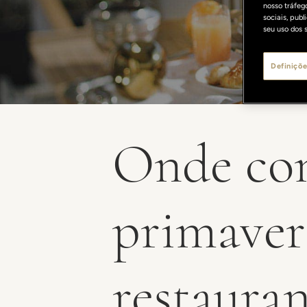
nosso tráfeg
sociais, pub
seu uso dos s
Definiçõe
Onde com
primaver
restaura