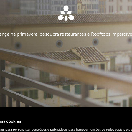
nça na primavera: descubra restaurantes e Rooftops imperdíve
 usa cookies
es para personalizar conteúdos e publicidade, para fornecer funções de redes sociais e pa