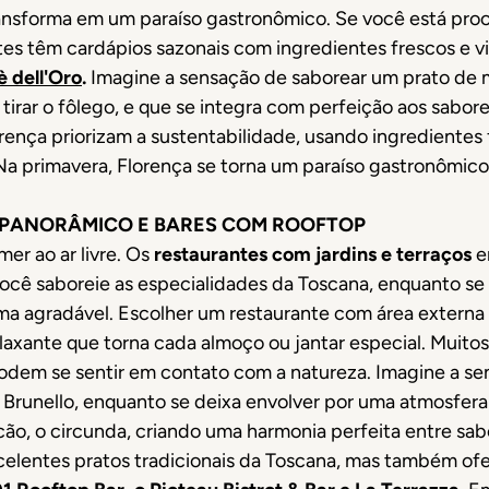
transforma em um paraíso gastronômico. Se você está pr
ntes têm cardápios sazonais com ingredientes frescos e v
 dell'Oro
.
Imagine a sensação de saborear um prato de m
 tirar o fôlego, e que se integra com perfeição aos sabo
ença priorizam a sustentabilidade, usando ingredientes f
. Na primavera, Florença se torna um paraíso gastronômic
PANORÂMICO E BARES COM ROOFTOP
er ao ar livre. Os
restaurantes com jardins e terraços
e
você saboreie as especialidades da Toscana, enquanto se
ima agradável. Escolher um restaurante com área externa 
axante que torna cada almoço ou jantar especial. Muito
dem se sentir em contato com a natureza. Imagine a se
m Brunello, enquanto se deixa envolver por uma atmosfer
ão, o circunda, criando uma harmonia perfeita entre sab
celentes pratos tradicionais da Toscana, mas também o