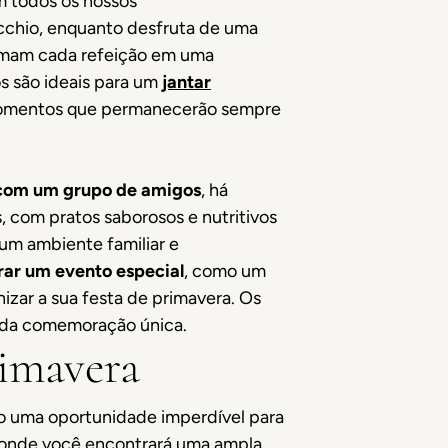
m todos os nossos
ecchio, enquanto desfruta de uma
ormam cada refeição em uma
os são ideais para um
jantar
a momentos que permanecerão sempre
 com um grupo de amigos
, há
, com pratos saborosos e nutritivos
 um ambiente familiar e
r um evento especial
, como um
izar a sua festa de primavera. Os
ada comemoração única.
rimavera
ão uma oportunidade imperdível para
 onde você encontrará uma ampla