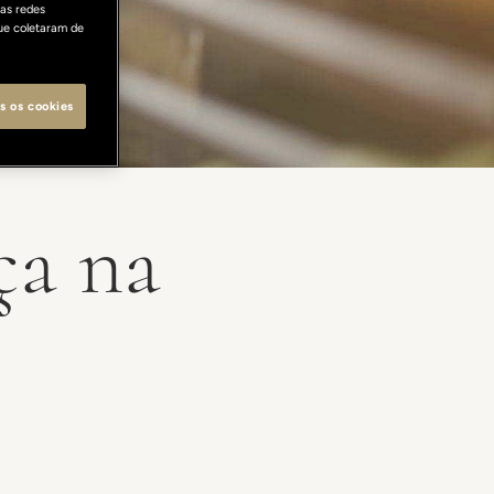
as redes
ue coletaram de
s os cookies
ça na