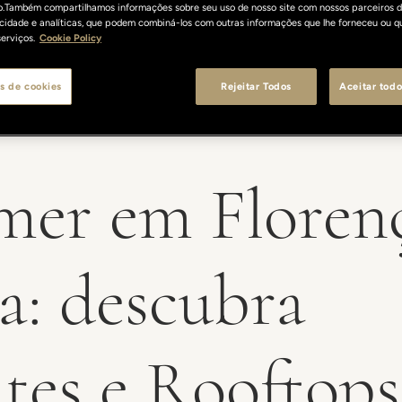
o.Também compartilhamos informações sobre seu uso de nosso site com nossos parceiros d
licidade e analíticas, que podem combiná-los com outras informações que lhe forneceu ou q
erviços.
Cookie Policy
s de cookies
Rejeitar Todos
Aceitar todo
er em Floren
a: descubra
ntes e Rooftops