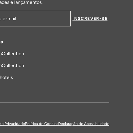
ades e lançamentos.
INSCREVER-SE
de email
ia
oCollection
a nova aba
oCollection
_hotels
 de Privacidade
Política de Cookies
Declaração de Acessibilidade