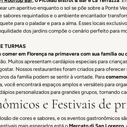
01 Rooftop Bar
, o Picteau Bistrot & Bar e La Terrazza
. E
ar um aperitivo enquanto o sol se põe sobre a Ponte V
de sabores requintados e o ambiente encantador transf
ete para o paladar e para a alma. Esses locais exclusiv
anquilidade dos jardins compõe o cenário perfeito par
 E TURMAS
a
comer em Florença na primavera com sua família ou
ão. Muitos apresentam cardápios especiais para crianças
gostar. Nossos restaurantes foram criados para oferecer
os da família podem se sentir à vontade. Para
comemora
ia, você encontrará espaços amplos e versáteis para organ
ápios personalizados para grandes grupos, tornando c
nômicos e Festivais de p
osão de cores e sabores, e os eventos gastronômicos s
 festivais mais esperados está o
Mercato di San Lorenzo
,