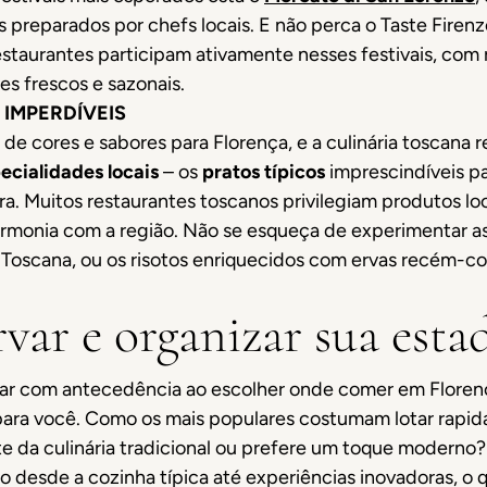
s preparados por chefs locais. E não perca o Taste Fire
estaurantes participam ativamente nesses festivais, com 
es frescos e sazonais.
 IMPERDÍVEIS
de cores e sabores para Florença, e a culinária toscana 
ecialidades locais
– os
pratos típicos
imprescindíveis pa
. Muitos restaurantes toscanos privilegiam produtos loc
rmonia com a região. Não se esqueça de experimentar a
 Toscana, ou os risotos enriquecidos com ervas recém-co
rvar e organizar sua esta
jar com antecedência ao escolher onde comer em Florenç
 para você. Como os mais populares costumam lotar rapid
e da culinária tradicional ou prefere um toque moderno
o desde a cozinha típica até experiências inovadoras, o