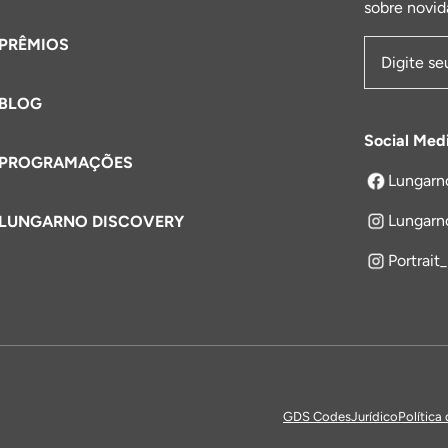
sobre novid
PRÊMIOS
Endereço 
BLOG
Social Med
PROGRAMAÇÕES
Lungarn
abre em um
Lungarn
LUNGARNO DISCOVERY
Portrait
GDS Codes
Jurídico
Política