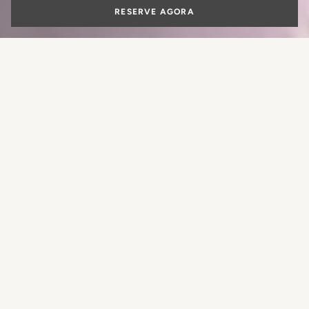
RESERVE AGORA
Family hotel no
centro de Roma
para férias
Que experiência você gostaria de
reservar?
inesquecíveis
RESERVAR UM QUARTO
RESERVAR UMA MESA
Roma é uma cidade que encanta por sua rica história, seu
patrimônio cultural e sua atmosfera única. É um lugar ideal
RESERVAR UM TRATAMENTO
para passar férias em família, com uma ampla variedade