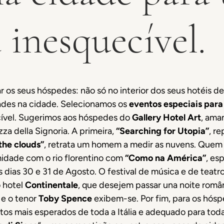
a inesquecível.
 os seus hóspedes: não só no interior dos seus hotéis 
ades na cidade. Selecionamos os
eventos especiais para
ível. Sugerimos aos hóspedes do
Gallery Hotel Art
, aman
za della Signoria. A primeira,
“Searching for Utopia”
, r
he clouds”
, retrata um homem a medir as nuvens. Quem 
midade com o rio florentino com
“Como na América”
, es
s dias 30 e 31 de Agosto. O festival de música e de teatr
 hotel
Continentale
, que desejem passar una noite româ
e o tenor
Toby Spence
exibem-se. Por fim, para os hós
 mais esperados de toda a Itália e adequado para toda 