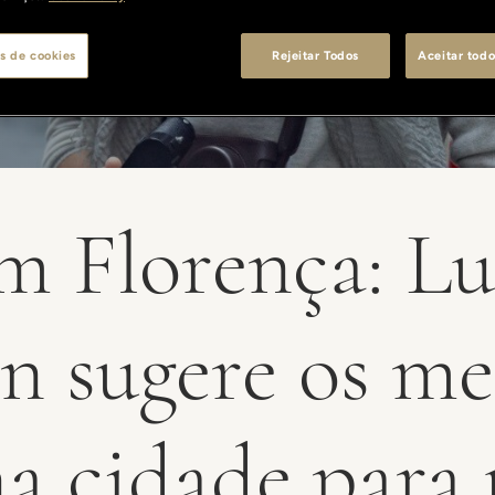
s de cookies
Rejeitar Todos
Aceitar todo
m Florença: L
on sugere os me
na cidade para