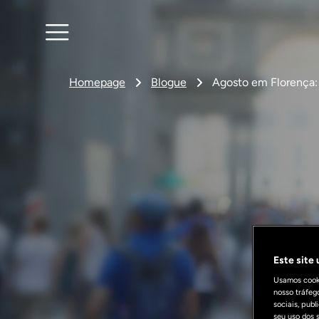
Homepage
Blogue
Agosto em Florença: 
Este site
Usamos cooki
nosso tráfeg
sociais, pub
seu uso dos s