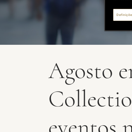
Definiçõe
Agosto e
Collecti
eventos 