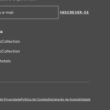
INSCREVER-SE
de email
ia
oCollection
a nova aba
oCollection
_hotels
 de Privacidade
Política de Cookies
Declaração de Acessibilidade