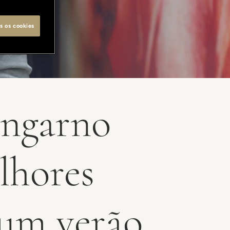
s os cookies
ungarno
lhores
 um verão