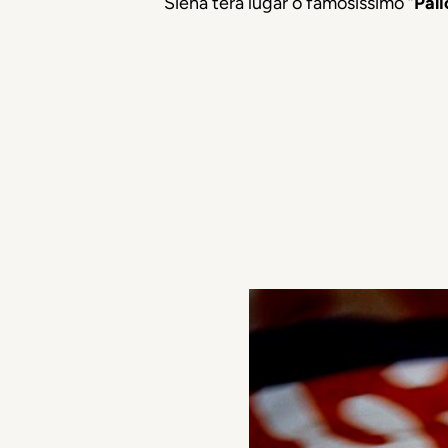
Siena terá lugar o famosíssimo “
Pali