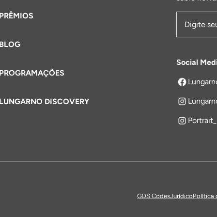
PRÊMIOS
Endereço 
BLOG
Social Med
PROGRAMAÇÕES
Lungarn
abre em um
Lungarn
LUNGARNO DISCOVERY
Portrait
GDS Codes
Jurídico
Política