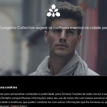
Lungarno Collection sugere os melhores eventos na cidade para
 usa cookies
es para personalizar conteúdos e publicidade, para fornecer funções de redes sociais e pa
o.Também compartilhamos informações sobre seu uso de nosso site com nossos parceiros d
licidade e analíticas, que podem combiná-los com outras informações que lhe forneceu ou q
erviços.
Cookie Policy