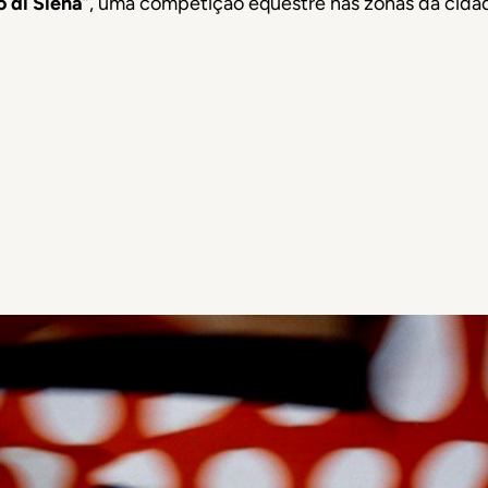
o di Siena
”, uma competição equestre nas zonas da cida