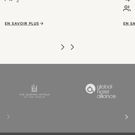
2
EN SAVOIR PLUS
EN S