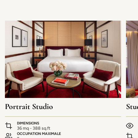
Portrait Studio
Stu
DIMENSIONS
36 mq - 388 sq.ft
OCCUPATION MAXIMALE