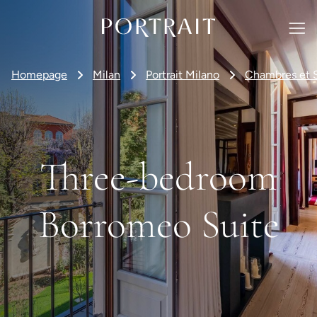
Homepage
Milan
Portrait Milano
Chambres et S
Three-bedroom
Borromeo Suite