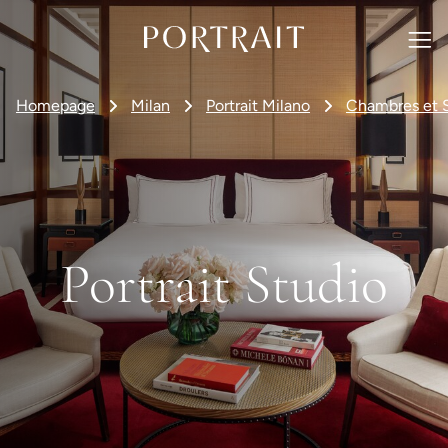
Homepage
Milan
Portrait Milano
Chambres et S
Portrait Studio