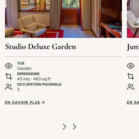
Studio Deluxe Garden
Jun
VUE
Garden
DIMENSIONS
43 mq - 463 sq.ft
OCCUPATION MAXIMALE
3
EN SAVOIR PLUS
EN S