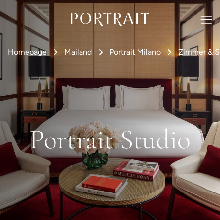
Homepage
Mailand
Portrait Milano
Zimmer & S
Portrait Studio