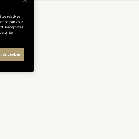
ités relatives
isation que vous
ont susceptibles
partir de
s les cookies