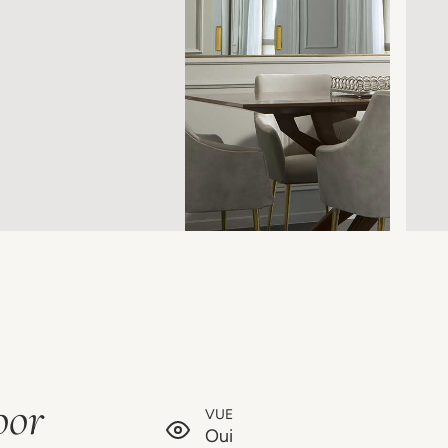
oor
VUE
Oui