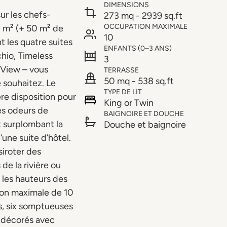
DIMENSIONS
ur les chefs-
273 mq - 2939 sq.ft
OCCUPATION MAXIMALE
 m² (+ 50 m² de
10
 les quatre suites
ENFANTS (0–3 ANS)
hio, Timeless
3
r View – vous
TERRASSE
50 mq - 538 sq.ft
e souhaitez. Le
TYPE DE LIT
ère disposition pour
King or Twin
es odeurs de
BAIGNOIRE ET DOUCHE
t surplombant la
Douche et baignoire
d’une suite d’hôtel.
siroter des
de la rivière ou
r les hauteurs des
ion maximale de 10
s, six somptueuses
r décorés avec