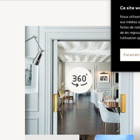
Ce site we
Nous utilison
aux médias s
faites de not
de les regrou
l'utilisation
Paramètr