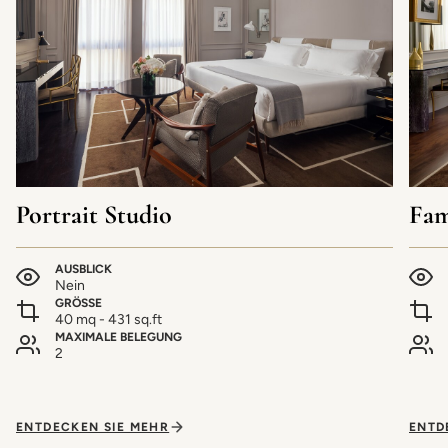
Portrait Studio
Fam
AUSBLICK
Nein
GRÖSSE
40 mq - 431 sq.ft
MAXIMALE BELEGUNG
2
ENTDECKEN SIE MEHR
ENTD