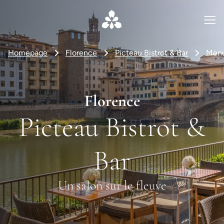
Homepage
Florence
Picteau Bistrot & Bar
Men
Florence
Picteau Bistrot &
Bar
Un salon sur le fleuve