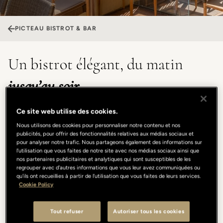
PICTEAU BISTROT & BAR
Un bistrot élégant, du matin
jusqu’au soir
Le menu, concocté par le chef exécutif Claudio Mengoni
Ce site web utilise des cookies.
du Borgo San Jacopo (1 étoile au Michelin), évolue au fil
Nous utilisons des cookies pour personnaliser notre contenu et nos
de la journée, déclinant des plats ancrés dans la tradition
publicités, pour offrir des fonctionnalités relatives aux médias sociaux et
pour analyser notre trafic. Nous partageons également des informations sur
italienne mais également ouverts à des influences
l'utilisation que vous faites de notre site avec nos médias sociaux ainsi que
cosmopolites. Aux côtés de classiques simples et
nos partenaires publicitaires et analytiques qui sont susceptibles de les
regrouper avec d'autres informations que vous leur avez communiquées ou
reconnaissables, une sélection de cocktails inspirés des
qu'ils ont recueillies à partir de l'utilisation que vous faites de leurs services.
recettes internationales les plus cultes, revisitées avec le
Cookie Policy
savoir-faire et la créativité de nos mixologues.
Tout refuser
Autoriser tous les cookies