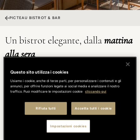
PICTEAU BISTROT & BAR
Un bistrot elegante, dalla
mattina
alla sera
Il menu, curato dall’Executive Chef Claudio Mengoni di
Questo sito utilizza i cookies
Borgo San Jacopo (1 Stella Michelin), evolve nel corso
Usiamo i cookie, anche di terze parti, per personalizzare i contenuti e gli
della giornata, con piatti radicati nella tradizione italiana e
annunci, per offrire funzioni legate ai social media e analizzare il nostro
aperti a influenze cosmopolite. Accanto a classici
traffico. Puoi modificare le impostazioni cookie
cliccando qui
semplici e riconoscibili, una selezione di cocktail ispirati
alle più iconiche ricette internazionali, reinterpretati con
Rifiuta tutti
Accetta tutti i cookie
la competenza e la creatività dei nostri mixologist.
Impostazioni cookies