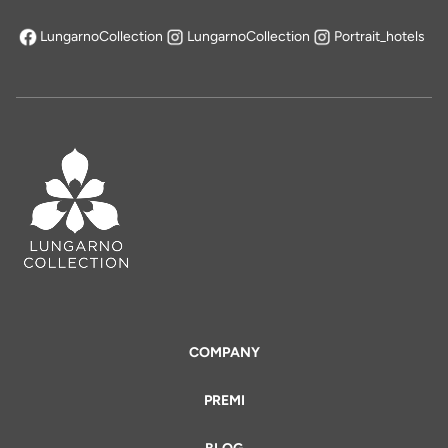
LungarnoCollection
LungarnoCollection
Portrait_hotels
si apre in una nuova scheda
COMPANY
PREMI