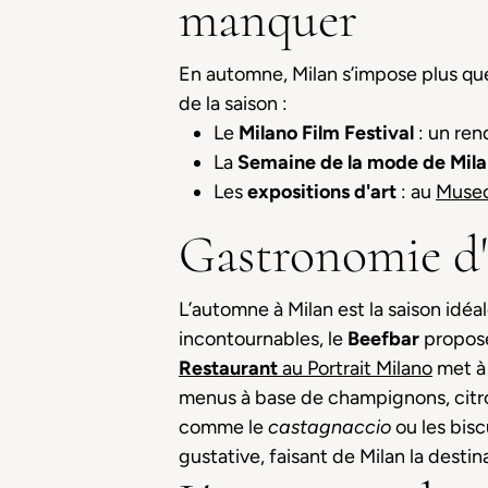
manquer
En automne, Milan s’impose plus qu
de la saison :
Le
Milano Film Festival
: un ren
La
Semaine
de
la mode de Mil
Les
expositions d'art
: au
Museo
Gastronomie d'
L’automne à Milan est la saison idéa
incontournables, le
Beefbar
propose
Restaurant
au Portrait Milano
met à 
menus à base de champignons, citrou
comme le
castagnaccio
ou les bisc
gustative, faisant de Milan la desti