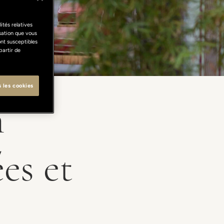
ités relatives
isation que vous
ont susceptibles
partir de
s les cookies
n
es et