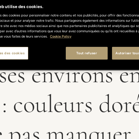
b utilise des cookies.
s des cookies pour personnaliser notre contenu et nos publicités, pour offrir des fonctionnal
ociaux et pour analyser notre trafic. Nous partageons également des informations sur l'util
re site avec nos médias sociaux ainsi que nos partenaires publicitaires et analytiques qui s
per avec d'autres informations que vous leur avez communiquées ou qu'ils ont recueillies à 
 que vous faites de leurs services.
Cookie Policy
es des cookies
Tout refuser
Autoriser tou
ses environs e
 couleurs doré
ne pas manquer