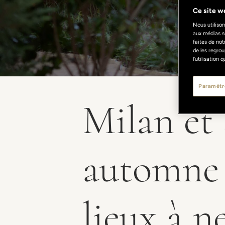
Ce site we
Nous utilison
aux médias s
faites de not
de les regrou
l'utilisation
Paramètr
Milan et 
automne :
lieux à 