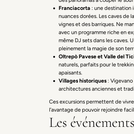
des panoramas à couper le souff
Franciacorta
: une destination 
nuances dorées. Les caves de la
vignes et des barriques. Ne ma
avec un programme riche en expé
même DJ sets dans les caves. Un
pleinement la magie de son terro
Oltrepò Pavese et Valle del Tic
naturels, parfaits pour le trekk
apaisants.
Villages historiques
: Vigevano
architectures anciennes et tradi
Ces excursions permettent de vivre 
l’avantage de pouvoir rejoindre fac
Les événements 