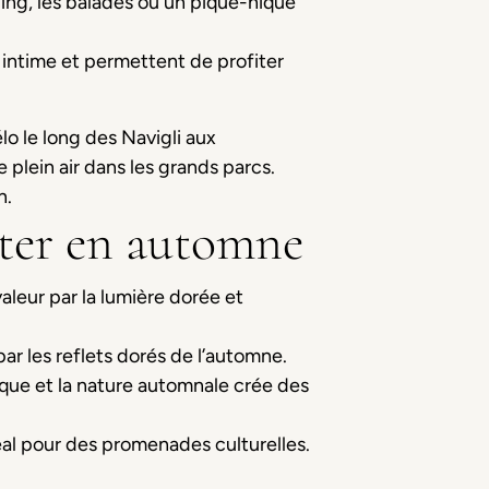
ogging, les balades ou un pique-nique
 intime et permettent de profiter
lo le long des Navigli aux
de plein air dans les grands parcs.
n.
iter en automne
valeur par la lumière dorée et
par les reflets dorés de l’automne.
rique et la nature automnale crée des
déal pour des promenades culturelles.