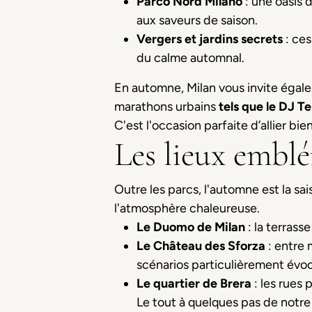
Parco Nord Milano
: une oasis d
aux saveurs de saison.
Vergers et jardins secrets
: ces
du calme automnal.
En automne, Milan vous invite égalem
marathons urbains
tels que le DJ T
C'est l'occasion parfaite d’allier b
Les lieux embl
Outre les parcs, l'automne est la sai
l'atmosphère chaleureuse.
Le Duomo de Milan
: la terrass
Le Château des Sforza
: entre 
scénarios particulièrement évo
Le quartier de Brera
: les rues 
Le tout à quelques pas de notr