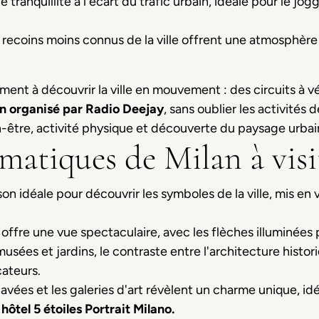
e tranquillité à l'écart du trafic urbain, idéale pour le j
 recoins moins connus de la ville offrent une atmosphère
ent à découvrir la ville en mouvement : des circuits à vé
en organisé par Radio Deejay
, sans oublier les activités 
ien-être, activité physique et découverte du paysage urbai
ématiques de Milan à vis
son idéale pour découvrir les symboles de la ville, mis en 
e offre une vue spectaculaire, avec les flèches illuminées 
musées et jardins, le contraste entre l'architecture histo
cateurs.
pavées et les galeries d'art révèlent un charme unique, i
e
hôtel 5 étoiles Portrait Milano.