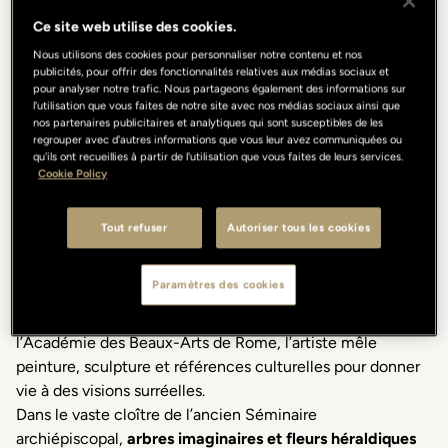
COLONNES.
Ce site web utilise des cookies.
PORTRAITS OF AN ITALIAN SUMMER
Le jardin retrouvé. Portrait Milano, été 2026.
Nous utilisons des cookies pour personnaliser notre contenu et nos
publicités, pour offrir des fonctionnalités relatives aux médias sociaux et
pour analyser notre trafic. Nous partageons également des informations sur
l'utilisation que vous faites de notre site avec nos médias sociaux ainsi que
DISCOVER THE PROGRAM
nos partenaires publicitaires et analytiques qui sont susceptibles de les
regrouper avec d'autres informations que vous leur avez communiquées ou
qu'ils ont recueillies à partir de l'utilisation que vous faites de leurs services.
Cookie Policy
ARCIPELAGO BOTANICO
Tout refuser
Autoriser tous les cookies
L’événement dédié à l’
été italien
est de retour à Portrait
Paramètres des cookies
Milano avec
Arcipelago Botanico
, l’installation in situ
d’Agostino Iacurci, curatée par Valentina Ciarallo. Formé à
l’Académie des Beaux-Arts de Rome, l’artiste mêle
peinture, sculpture et références culturelles pour donner
vie à des visions surréelles.
Dans le vaste cloître de l’ancien Séminaire
archiépiscopal,
arbres imaginaires et fleurs héraldiques