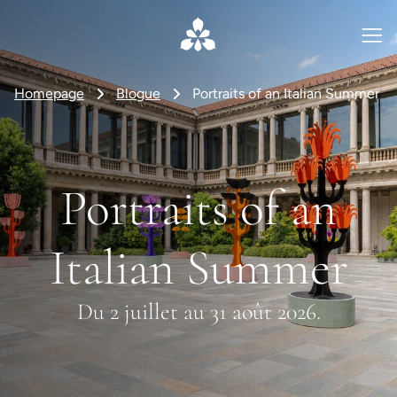
Homepage
Blogue
Portraits of an Italian Summer
Portraits of an
Italian Summer
Du 2 juillet au 31 août 2026.