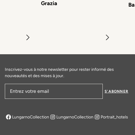
Grazia
Ba
Inscrivez-vous à notre newsletter pour rester informé des
nouveautés et des mises à jour.
S'ABONNER
Adresse email
LungarnoCollection
LungarnoCollection
Portrait_hotels
s'ouvre dans un nouvel onglet