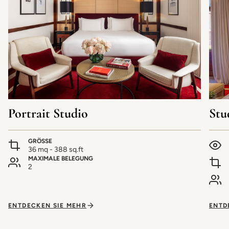
Portrait Studio
Stu
GRÖSSE
36 mq - 388 sq.ft
MAXIMALE BELEGUNG
2
ENTDECKEN SIE MEHR
ENTD