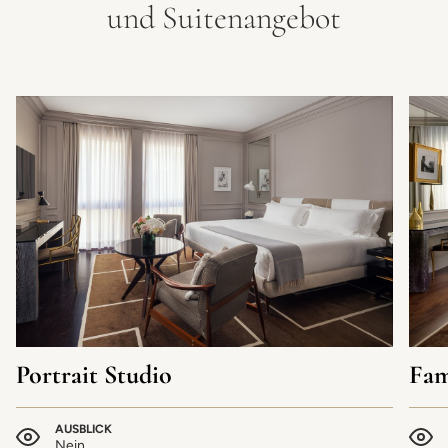
und Suitenangebot
Portrait Studio
Fam
AUSBLICK
Nein