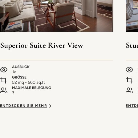
Superior Suite River View
Stu
AUSBLICK
Ja
GRÖSSE
52 mq - 560 sq.ft
MAXIMALE BELEGUNG
3
ENTDECKEN SIE MEHR
ENTD