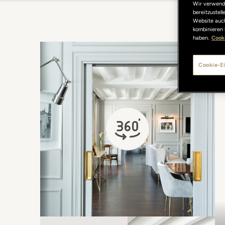
Wir verwende
bereitzustel
Website auch
kombinieren 
haben.
Cooki
Cookie-Ei