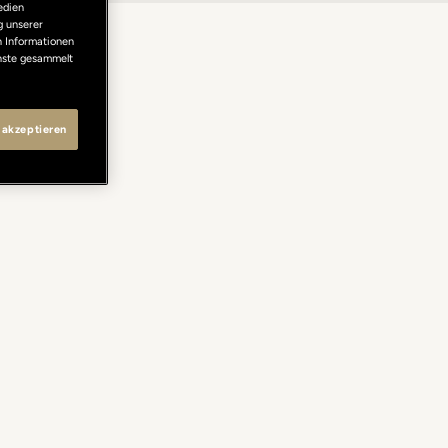
edien
g unserer
n Informationen
enste gesammelt
 akzeptieren