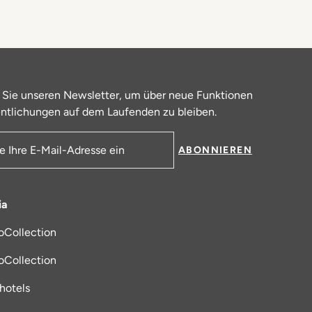
 Sie unseren Newsletter, um über neue Funktionen
ntlichungen auf dem Laufenden zu bleiben.
ABONNIEREN
resse
ia
oCollection
 in einem neuen Tab
oCollection
_hotels