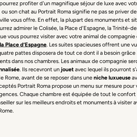
 pourrez profiter d'un magnifique séjour de luxe avec vo
u son chat au Portrait Roma signifie ne pas se priver de l
 ville vous offre. En effet, la plupart des monuments et s
rrez admirer le Colisée, la Place d'Espagne, la Trinité-de
x que vous pourrez visiter avec votre animal de compagnie
la Place d’Espagne
. Les suites spacieuses offrent une vu
uatre pattes disposera de tout ce dont il a besoin grâce 
ents dans nos chambres. Les animaux de compagnie seront 
nnalisée
. Ils recevront un
jouet
avec lequel ils pourront s'
 de Rome, avant de se reposer dans une
niche luxueuse
av
cceptés Portrait Roma propose un menu sur mesure pour 
xigences. Chaque chambre est équipée de tout le confort 
seiller sur les meilleurs endroits et monuments à visiter 
 Rome.