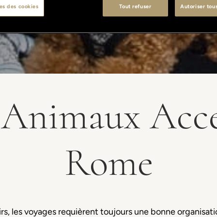
es des cookies
Tout refuser
Autoriser tou
 Animaux Acce
Rome
isirs, les voyages requièrent toujours une bonne organisati