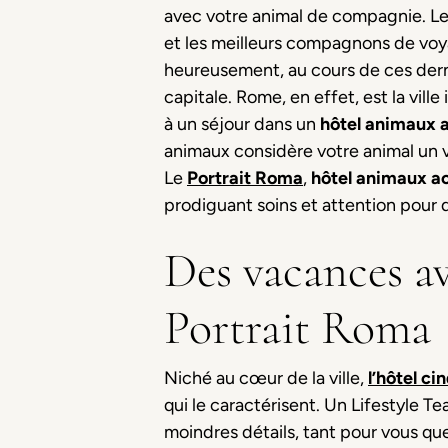
avec votre animal de compagnie. Le
et les meilleurs compagnons de voy
heureusement, au cours de ces dern
capitale. Rome, en effet, est la vil
à un séjour dans un
h
ô
tel
animaux 
animaux considère votre animal un v
Le
Portrait Roma
,
h
ô
tel
animaux ac
prodiguant soins et attention pour 
Des vacances av
Portrait Roma
Niché au cœur de la ville,
l’h
ô
tel ci
qui le caractérisent. Un Lifestyle Te
moindres détails, tant pour vous que