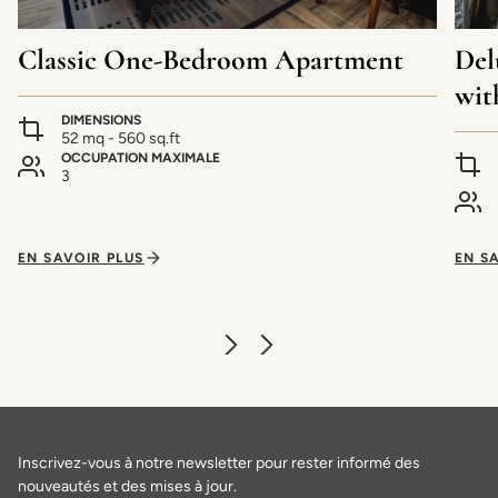
Classic One-Bedroom Apartment
Del
wit
DIMENSIONS
52 mq - 560 sq.ft
OCCUPATION MAXIMALE
3
EN SAVOIR PLUS
EN S
Inscrivez-vous à notre newsletter pour rester informé des
nouveautés et des mises à jour.