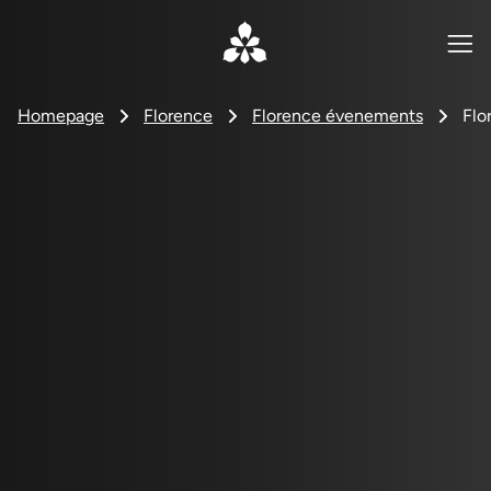
Homepage
Florence
Florence évenements
Flo