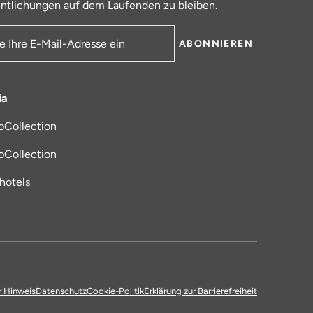
ntlichungen auf dem Laufenden zu bleiben.
ABONNIEREN
resse
ia
oCollection
 in einem neuen Tab
oCollection
_hotels
r Hinweis
Datenschutz
Cookie-Politik
Erklärung zur Barrierefreiheit