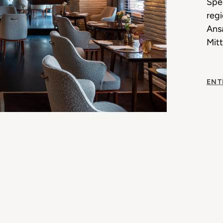
Spe
regi
Ansa
Mitt
ENT