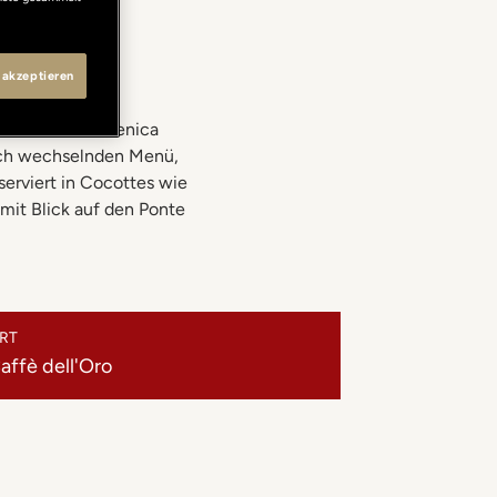
 akzeptieren
ßen. Buona Domenica
lich wechselnden Menü,
serviert in Cocottes wie
it Blick auf den Ponte
RT
affè dell'Oro