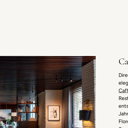
Ca
Dir
ele
Caff
Rest
ent
Jah
Flo