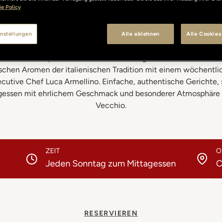
e Policy
Buona Domenica
nstellungen
Alle ablehnen
Alle Cookies
e Zeit zum Entspannen, Wiedersehen und gemeinsamen Genie
tischen Aromen der italienischen Tradition mit einem wöchent
cutive Chef Luca Armellino. Einfache, authentische Gerichte, 
tagessen mit ehrlichem Geschmack und besonderer Atmosphäre m
Vecchio.
ZEIT
O
Jeden Sonntag zum Mittagessen
C
RESERVIEREN