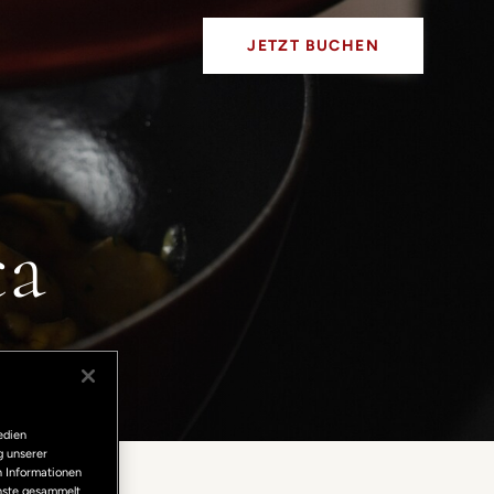
JETZT BUCHEN
ca
edien
g unserer
n Informationen
enste gesammelt