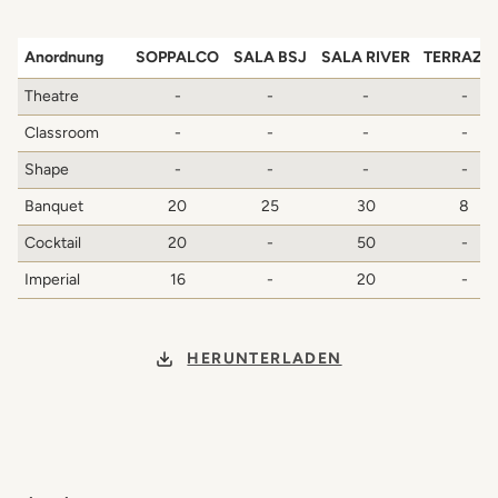
Anordnung
SOPPALCO
SALA BSJ
SALA RIVER
TERRAZZ
Theatre
-
-
-
-
Classroom
-
-
-
-
Shape
-
-
-
-
Banquet
20
25
30
8
Cocktail
20
-
50
-
Imperial
16
-
20
-
HERUNTERLADEN