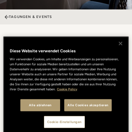
TAGUNGEN & EVENTS
Borgo San Jacopo
Diese Website verwendet Cookies
Das Borgo San Jacopo bietet einen einzigartigen Rahmen für
Wir verwenden Cookies, um Inhalte und Werbeanzeigen zu personalisieren,
private Veranstaltungen und steht sowohl zum Mittag- als auch
um Funktionen für soziale Medien bereitzustellen und um unseren
zum Abendessen zur Verfügung. Hier trifft Sterneküche auf den
Datenverkehr zu analysieren. Wir geben Informationen über Ihre Nutzung
unserer Website auch an unsere Partner für soziale Medien, Werbung und
legendären Blick auf den Arno und die Ponte Vecchio-Brücke. Die
Analysen weiter, die diese mit anderen Informationen kombinieren können,
traditionelle italienische Küche wird hier mit ausgewählten Zutaten
die Sie ihnen zur Verfügung gestellt haben oder die sie aus Ihrer Nutzung
kreativ und saisonal neu interpretiert, wodurch unvergessliche
ihrer Dienste gesammelt haben.
Cookie Policy
gastronomische Erfahrungen entstehen. Für ein noch intimeres
und ganz besonderes Erlebnis steht die private Terrasse zur
Alle ablehnen
Alle Cookies akzeptieren
Verfügung: Sie ermöglicht einen exklusiven Blick auf den Fluss
und die Stadt und verwandelt jeden Anlass in einen traumhaften
Moment. Unabhängig davon, ob es sich um einen erstklassigen
Cookie-Einstellungen
Business Lunch oder um ein exklusives privates Abendessen
handelt – hier verschmelzen Geschmack und Eleganz zu einem