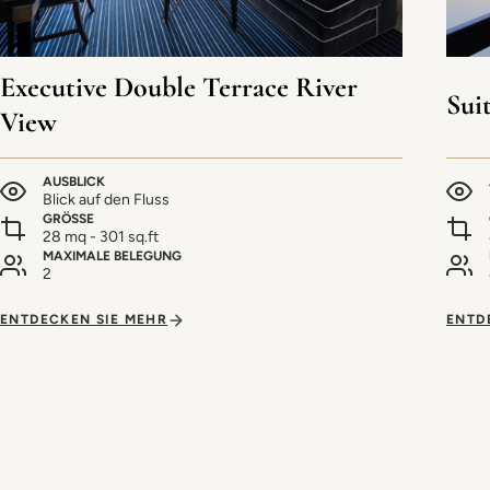
Executive Double Terrace River
Sui
View
AUSBLICK
Blick auf den Fluss
GRÖSSE
28 mq - 301 sq.ft
MAXIMALE BELEGUNG
2
ENTDECKEN SIE MEHR
ENTD