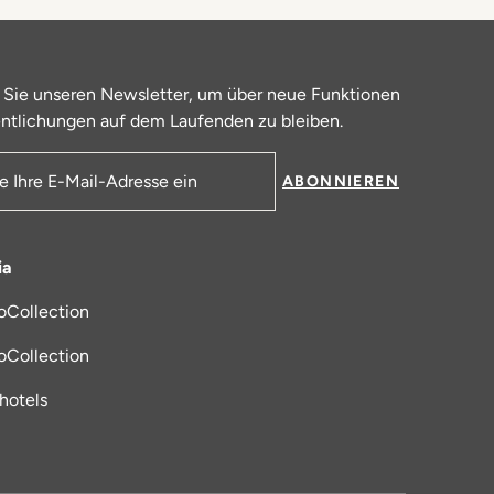
 Sie unseren Newsletter, um über neue Funktionen
ntlichungen auf dem Laufenden zu bleiben.
ABONNIEREN
resse
ia
oCollection
 in einem neuen Tab
oCollection
_hotels