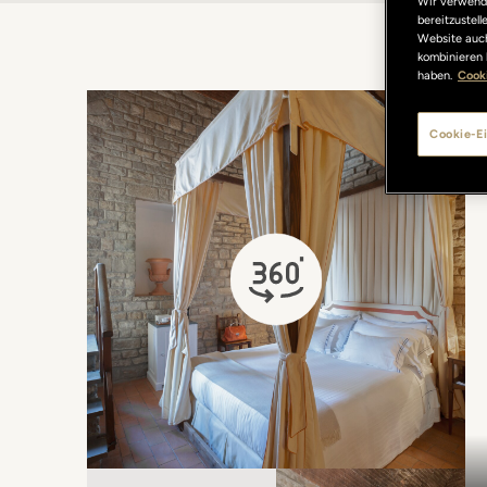
Wir verwende
bereitzustel
Website auch
kombinieren 
haben.
Cooki
Cookie-Ei