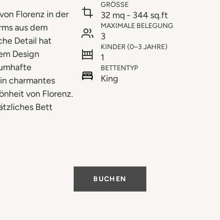
GRÖSSE
von Florenz in der
32 mq - 344 sq.ft
MAXIMALE BELEGUNG
urms aus dem
3
he Detail hat
KINDER (0–3 JAHRE)
lem Design
1
aumhafte
BETTENTYP
King
ein charmantes
nheit von Florenz.
ätzliches Bett
BUCHEN