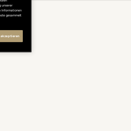
edien
g unserer
n Informationen
enste gesammelt
 akzeptieren