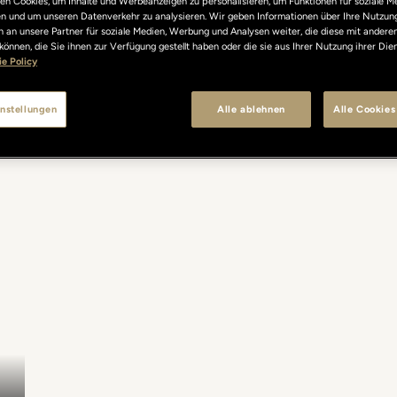
n Cookies, um Inhalte und Werbeanzeigen zu personalisieren, um Funktionen für soziale M
len und um unseren Datenverkehr zu analysieren. Wir geben Informationen über Ihre Nutzun
 an unsere Partner für soziale Medien, Werbung und Analysen weiter, die diese mit andere
können, die Sie ihnen zur Verfügung gestellt haben oder die sie aus Ihrer Nutzung ihrer Di
e Policy
nstellungen
Alle ablehnen
Alle Cookies