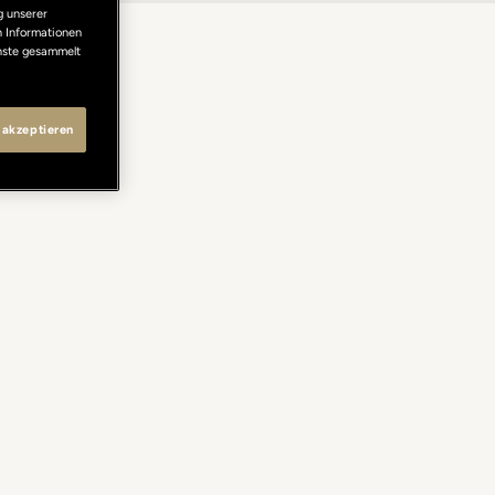
g unserer
n Informationen
enste gesammelt
 akzeptieren