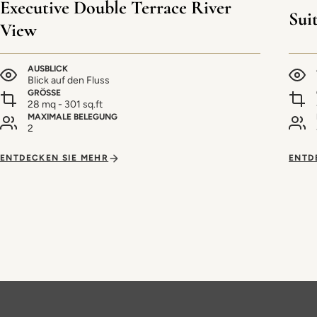
Executive Double Terrace River
Sui
View
AUSBLICK
Blick auf den Fluss
GRÖSSE
28 mq - 301 sq.ft
MAXIMALE BELEGUNG
2
ENTDECKEN SIE MEHR
ENTD