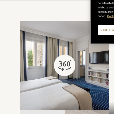
bereitzustel
Website auch
kombinieren 
haben.
Cooki
Cookie-Ei