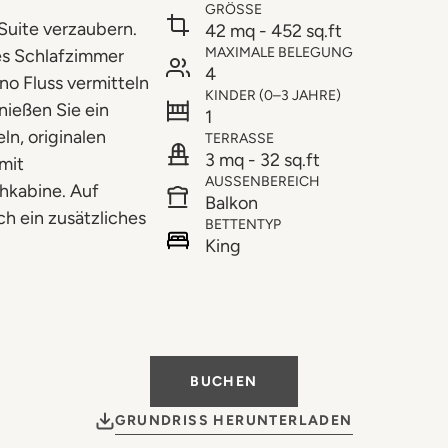
GRÖSSE
 Suite verzaubern.
42 mq - 452 sq.ft
MAXIMALE BELEGUNG
es Schlafzimmer
4
no Fluss vermitteln
KINDER (0–3 JAHRE)
nießen Sie ein
1
n, originalen
TERRASSE
3 mq - 32 sq.ft
mit
AUSSENBEREICH
kabine. Auf
Balkon
h ein zusätzliches
BETTENTYP
King
BUCHEN
GRUNDRISS HERUNTERLADEN