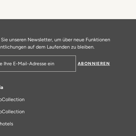
 Sie unseren Newsletter, um über neue Funktionen
ntlichungen auf dem Laufenden zu bleiben.
ABONNIEREN
resse
ia
oCollection
 in einem neuen Tab
oCollection
_hotels