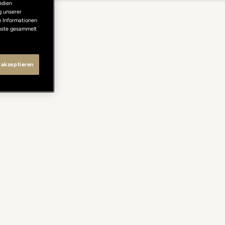
edien
g unserer
n Informationen
enste gesammelt
 akzeptieren