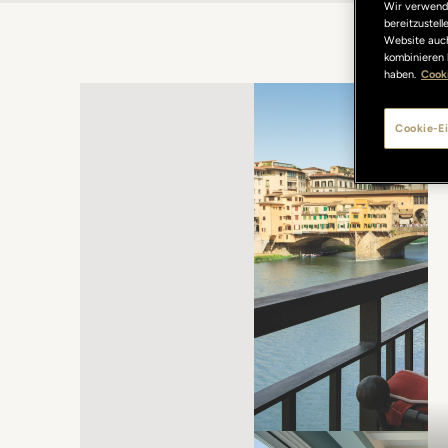
Wir verwende
bereitzustel
Website auch
kombinieren 
haben.
Cooki
Cookie-Ei