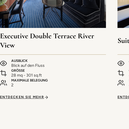
Executive Double Terrace River
Sui
View
AUSBLICK
Blick auf den Fluss
GRÖSSE
28 mq - 301 sq.ft
MAXIMALE BELEGUNG
2
ENTDECKEN SIE MEHR
ENTD