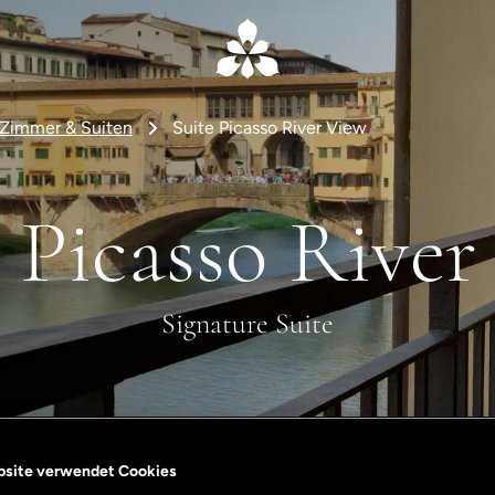
Zimmer & Suiten
Suite Picasso River View
 Picasso River
Signature Suite
bsite verwendet Cookies